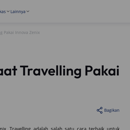
kas
Lainnya
g Pakai Innova Zenix
t Travelling Pakai
Bagikan
ix. Travelling adalah salah satu cara terbaik untuk