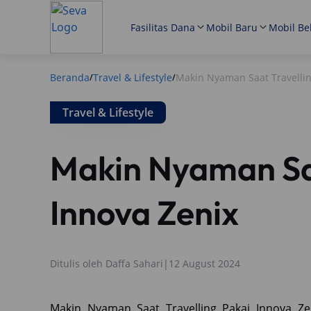
Fasilitas Dana
Mobil Baru
Mobil Be
Beranda
Travel & Lifestyle
Makin Nyaman Saat Travellin
/
/
Travel & Lifestyle
Makin Nyaman Saa
Innova Zenix
Ditulis oleh
Daffa Sahari
|
12 August 2024
Makin Nyaman Saat Travelling Pakai Innova Zen