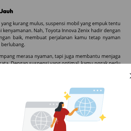
 Jauh
lan yang kurang mulus, suspensi mobil yang empuk tentu
hi kenyamanan. Nah, Toyota Innova Zenix hadir dengan
gan baik, membuat perjalanan kamu tetap nyaman
 berlubang.
numpang merasa nyaman, tapi juga membantu menjaga
g rata. Dengan suspensi yang optimal, kamu nggak perlu
ewati jalan yang tidak mulus.
 Kebosanan
n, apalagi jika harus menempuh waktu berjam-jam di
lusi buat mengusir kebosanan selama perjalanan. Mobil
gih, seperti layar sentuh yang bisa terhubung dengan
ideo, atau bahkan podcast selama perjalanan.
u keunggulan Innova Zenix. Suara yang dihasilkan jernih