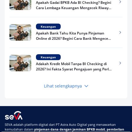
Apakah Gadai BPKB Ada BI Checking? Begini
Cara Lembaga Keuangan Mengecek Riwayat
Kredit Kamu di 2026
Keuangan
Apakah Bank Tahu Kita Punya Pinjaman
Online di 2026? Begini Cara Bank Mengecek
Riwayat Pinjaman Kamu
Keuangan
Adakah Kredit Mobil Tanpa BI Checking di
2026? Ini Fakta Syarat Pengajuan yang Perlu
Kamu Tahu
Lihat selengkapnya
Keuangan
Pinjaman Apa Tanpa BI Checking di 2026? Ini
Pilihan Dana Cepat yang Tetap Aman dan
Terpercaya
Keuangan
SEVA adalah platform digital dari PT Astra Auto Digital yang menawarkan
Telat Bayar Pinjol 2 Hari, Apakah Langsung
kemudahan dalam
pinjaman dana dengan jaminan BPKB mobil
,
pembelian
Masuk BI Checking? Simak Peraturan