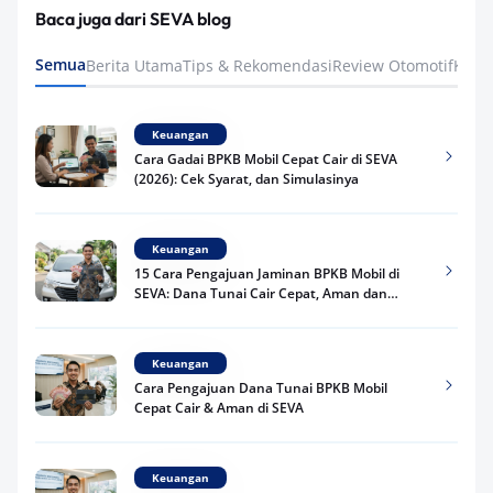
Baca juga dari SEVA blog
Semua
Berita Utama
Tips & Rekomendasi
Review Otomotif
Keua
Keuangan
Cara Gadai BPKB Mobil Cepat Cair di SEVA
(2026): Cek Syarat, dan Simulasinya
Keuangan
15 Cara Pengajuan Jaminan BPKB Mobil di
SEVA: Dana Tunai Cair Cepat, Aman dan
Praktis
Keuangan
Cara Pengajuan Dana Tunai BPKB Mobil
Cepat Cair & Aman di SEVA
Keuangan