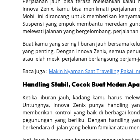
Perjalanan jauh bisa terasa melelahkan kalau
Innova Zenix, kamu bisa menikmati perjalanan 
Mobil ini dirancang untuk memberikan kenya
Suspensi yang empuk membantu meredam guncan
melewati jalanan yang bergelombang, perjalanan 
Buat kamu yang sering liburan jauh bersama kelu
yang penting. Dengan Innova Zenix, semua penu
atau lelah meski perjalanan berlangsung berjam-
Baca Juga :
Makin Nyaman Saat Travelling Pakai In
Handling Stabil, Cocok Buat Medan Ap
Ketika liburan jauh, kadang kamu harus melew
Untungnya, Innova Zenix punya handling yan
memberikan kontrol yang baik di berbagai kondis
pegunungan yang berliku. Dengan handling yang
berkendara di jalan yang belum familiar atau me
Jadi, buat kamu yang berencana mengunjungi t