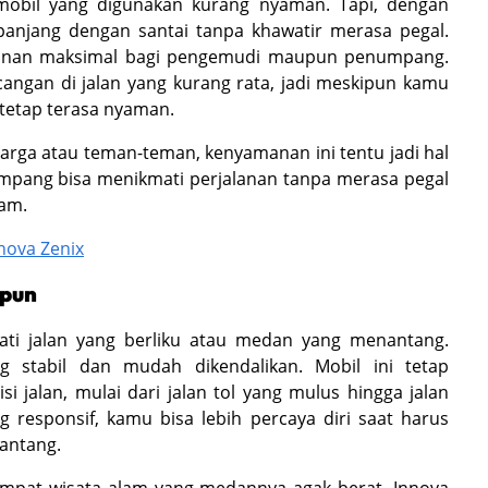
 mobil yang digunakan kurang nyaman. Tapi, dengan
panjang dengan santai tanpa khawatir merasa pegal.
manan maksimal bagi pengemudi maupun penumpang.
gan di jalan yang kurang rata, jadi meskipun kamu
tetap terasa nyaman.
arga atau teman-teman, kenyamanan ini tentu jadi hal
mpang bisa menikmati perjalanan tanpa merasa pegal
jam.
nova Zenix
apun
ati jalan yang berliku atau medan yang menantang.
g stabil dan mudah dikendalikan. Mobil ini tetap
i jalan, mulai dari jalan tol yang mulus hingga jalan
 responsif, kamu bisa lebih percaya diri saat harus
nantang.
empat wisata alam yang medannya agak berat, Innova