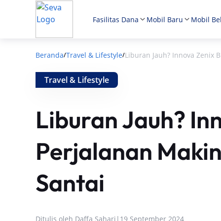
Fasilitas Dana
Mobil Baru
Mobil Be
Beranda
Travel & Lifestyle
Liburan Jauh? Innova Zenix 
/
/
Travel & Lifestyle
Liburan Jauh? Inn
Perjalanan Maki
Santai
Ditulis oleh
Daffa Sahari
|
19 September 2024