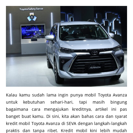
Kalau kamu sudah lama ingin punya mobil Toyota Avanza
untuk kebutuhan sehari-hari, tapi masih bingung
bagaimana cara mengajukan kreditnya, artikel ini pas
banget buat kamu. Di sini, kita akan bahas cara dan syarat
kredit mobil Toyota Avanza di SEVA dengan langkah-langkah
praktis dan tanpa ribet. Kredit mobil kini lebih mudah