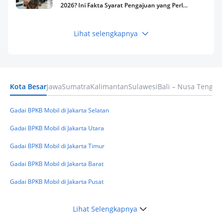
2026? Ini Fakta Syarat Pengajuan yang Perlu
Kamu Tahu
Lihat selengkapnya
Keuangan
Pinjaman Apa Tanpa BI Checking di 2026? Ini
Pilihan Dana Cepat yang Tetap Aman dan
Terpercaya
Kota Besar
Jawa
Sumatra
Kalimantan
Sulawesi
Bali – Nusa Tengga
Keuangan
Telat Bayar Pinjol 2 Hari, Apakah Langsung
Masuk BI Checking? Simak Peraturan
Gadai BPKB Mobil di Jakarta Selatan
Terbarunya di 2026
Gadai BPKB Mobil di Jakarta Utara
Gadai BPKB Mobil di Jakarta Timur
Gadai BPKB Mobil di Jakarta Barat
Gadai BPKB Mobil di Jakarta Pusat
Lihat Selengkapnya