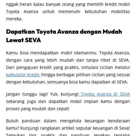
nggak heran kalau banyak orang yang memilih kredit mobil
Toyota Avanza untuk memenuhi kebutuhan mobilitas
mereka.
Dapatkan Toyota Avanza dengan Mudah
Lewat SEVA
Kamu bisa mendapatkan mobil idamanmu, Toyota Avanza,
dengan cara yang lebih mudah dan tanpa ribet di SEVA.
Dari pengajuan kredit yang praktis, simulasi cicilan melalui
kalkulator kredit
, hingga berbagai pilihan cicilan yang sesuai
dengan kebutuhan, semuanya bisa kamu dapatkan di SEVA.
Jangan tunggu lagi! Yuk, kunjungi
Toyota Avanza di SEVA
sekarang juga dan dapatkan mobil impian kamu dengan
proses yang mudah dan cepat!
Butuh panduan dalam mengelola keuangan kendaraan
kamu? Kunjungi rangkaian artikel seputar keuangan di Seva!
Temukan tips praktis dan panduan lengkap tentang