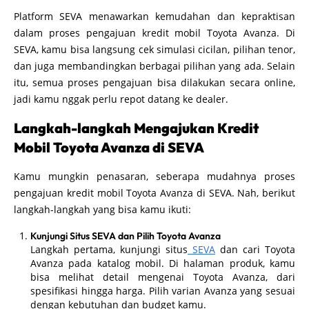
Platform SEVA menawarkan kemudahan dan kepraktisan
dalam proses pengajuan kredit mobil Toyota Avanza. Di
SEVA, kamu bisa langsung cek simulasi cicilan, pilihan tenor,
dan juga membandingkan berbagai pilihan yang ada. Selain
itu, semua proses pengajuan bisa dilakukan secara online,
jadi kamu nggak perlu repot datang ke dealer.
Langkah-langkah Mengajukan Kredit
Mobil Toyota Avanza di SEVA
Kamu mungkin penasaran, seberapa mudahnya proses
pengajuan kredit mobil Toyota Avanza di SEVA. Nah, berikut
langkah-langkah yang bisa kamu ikuti:
Kunjungi Situs SEVA dan Pilih Toyota Avanza
Langkah pertama, kunjungi situs
SEVA
dan cari Toyota
Avanza pada katalog mobil. Di halaman produk, kamu
bisa melihat detail mengenai Toyota Avanza, dari
spesifikasi hingga harga. Pilih varian Avanza yang sesuai
dengan kebutuhan dan budget kamu.