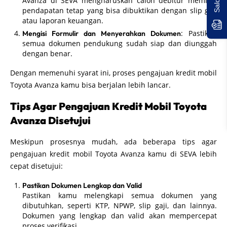
Avanza di SEVA mengharuskan calon debitur memiliki
pendapatan tetap yang bisa dibuktikan dengan slip gaji
atau laporan keuangan.
: Pastikan
Mengisi Formulir dan Menyerahkan Dokumen
semua dokumen pendukung sudah siap dan diunggah
dengan benar.
Dengan memenuhi syarat ini, proses pengajuan kredit mobil
Toyota Avanza kamu bisa berjalan lebih lancar.
Tips Agar Pengajuan Kredit Mobil Toyota
Avanza Disetujui
Meskipun prosesnya mudah, ada beberapa tips agar
pengajuan kredit mobil Toyota Avanza kamu di SEVA lebih
cepat disetujui:
Pastikan Dokumen Lengkap dan Valid
Pastikan kamu melengkapi semua dokumen yang
dibutuhkan, seperti KTP, NPWP, slip gaji, dan lainnya.
Dokumen yang lengkap dan valid akan mempercepat
proses verifikasi.