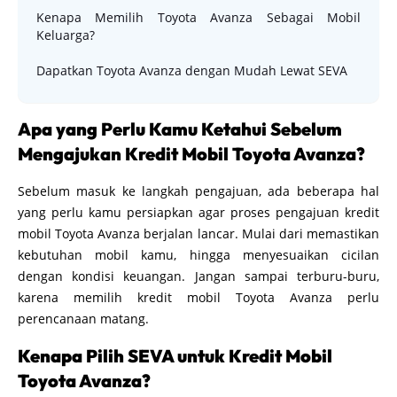
Kenapa Memilih Toyota Avanza Sebagai Mobil
Keluarga?
Dapatkan Toyota Avanza dengan Mudah Lewat SEVA
Apa yang Perlu Kamu Ketahui Sebelum
Mengajukan Kredit Mobil Toyota Avanza?
Sebelum masuk ke langkah pengajuan, ada beberapa hal
yang perlu kamu persiapkan agar proses pengajuan kredit
mobil Toyota Avanza berjalan lancar. Mulai dari memastikan
kebutuhan mobil kamu, hingga menyesuaikan cicilan
dengan kondisi keuangan. Jangan sampai terburu-buru,
karena memilih kredit mobil Toyota Avanza perlu
perencanaan matang.
Kenapa Pilih SEVA untuk Kredit Mobil
Toyota Avanza?