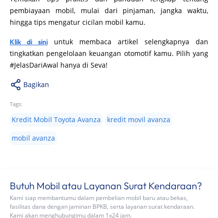
pembiayaan mobil, mulai dari pinjaman, jangka waktu,
hingga tips mengatur cicilan mobil kamu.
untuk membaca artikel selengkapnya dan
Klik di sini
tingkatkan pengelolaan keuangan otomotif kamu. Pilih yang
#JelasDariAwal hanya di Seva!
Bagikan
Tags:
Kredit Mobil Toyota Avanza
kredit movil avanza
mobil avanza
Butuh Mobil atau Layanan Surat Kendaraan?
Kami siap membantumu dalam pembelian mobil baru atau bekas,
fasilitas dana dengan jaminan BPKB, serta layanan surat kendaraan.
Kami akan menghubungimu dalam 1x24 jam.