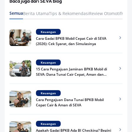
Baca juga dari SEVA blog
Semua
Berita Utama
Tips & Rekomendasi
Review Otomotif
Keua
Keuangan
Cara Gadai BPKB Mobil Cepat Cair di SEVA
(2026): Cek Syarat, dan Simulasinya
Keuangan
15 Cara Pengajuan Jaminan BPKB Mobil di
SEVA: Dana Tunai Cair Cepat, Aman dan
Praktis
Keuangan
Cara Pengajuan Dana Tunai BPKB Mobil
Cepat Cair & Aman di SEVA
Keuangan
Apakah Gadai BPKB Ada BI Checking? Begini