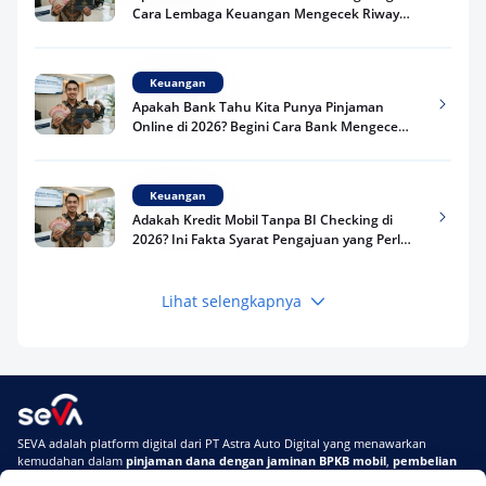
Cara Lembaga Keuangan Mengecek Riwayat
Kredit Kamu di 2026
Keuangan
Apakah Bank Tahu Kita Punya Pinjaman
Online di 2026? Begini Cara Bank Mengecek
Riwayat Pinjaman Kamu
Keuangan
Adakah Kredit Mobil Tanpa BI Checking di
2026? Ini Fakta Syarat Pengajuan yang Perlu
Kamu Tahu
Lihat selengkapnya
Keuangan
Pinjaman Apa Tanpa BI Checking di 2026? Ini
Pilihan Dana Cepat yang Tetap Aman dan
Terpercaya
Keuangan
SEVA adalah platform digital dari PT Astra Auto Digital yang menawarkan
Telat Bayar Pinjol 2 Hari, Apakah Langsung
kemudahan dalam
pinjaman dana dengan jaminan BPKB mobil
,
pembelian
Masuk BI Checking? Simak Peraturan
mobil baru
, dan
pembelian mobil bekas berkualitas.
Terbarunya di 2026