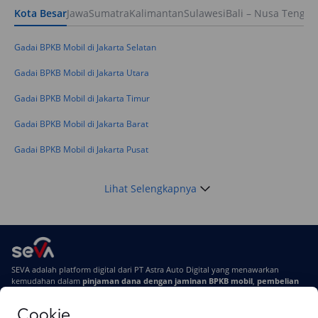
Kota Besar
Jawa
Sumatra
Kalimantan
Sulawesi
Bali – Nusa Tengga
Keuangan
Telat Bayar Pinjol 2 Hari, Apakah Langsung
Masuk BI Checking? Simak Peraturan
Gadai BPKB Mobil di Jakarta Selatan
Terbarunya di 2026
Gadai BPKB Mobil di Jakarta Utara
Gadai BPKB Mobil di Jakarta Timur
Gadai BPKB Mobil di Jakarta Barat
Gadai BPKB Mobil di Jakarta Pusat
Lihat Selengkapnya
SEVA adalah platform digital dari PT Astra Auto Digital yang menawarkan
kemudahan dalam
pinjaman dana dengan jaminan BPKB mobil
,
pembelian
mobil baru
, dan
pembelian mobil bekas berkualitas.
Cookie
Di SEVA, BPKB mobilmu #BisaJadiDuit