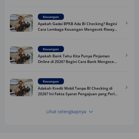
Keuangan
Apakah Gadai BPKB Ada BI Checking? Begini
Cara Lembaga Keuangan Mengecek Riwayat
Kredit Kamu di 2026
Keuangan
Apakah Bank Tahu Kita Punya Pinjaman
Online di 2026? Begini Cara Bank Mengecek
Riwayat Pinjaman Kamu
Keuangan
Adakah Kredit Mobil Tanpa BI Checking di
2026? Ini Fakta Syarat Pengajuan yang Perlu
Kamu Tahu
Lihat selengkapnya
Keuangan
Pinjaman Apa Tanpa BI Checking di 2026? Ini
Pilihan Dana Cepat yang Tetap Aman dan
Terpercaya