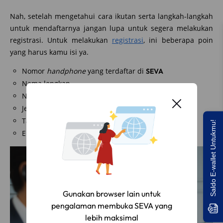
Nah, setelah mengetahui cara ikutan serta langkah-langkah
untuk mendaftarnya jangan lupa untuk segera melakukan
registrasi. Untuk melakukan
registrasi
, ini beberapa poin
yang harus kamu isi ya.
Nomor
handphone
yang terdaftar di
SEVA
Nama lengkap
NIK KTP
Jenis kelamin
Tanggal lahir
Saldo E-wallet Untukmu!
Email
Gunakan browser lain untuk
pengalaman membuka SEVA yang
lebih maksimal