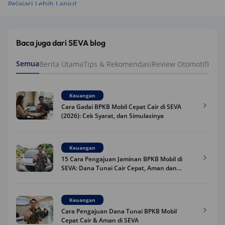
Pelajari Lebih Lanjut
Baca juga dari SEVA blog
Semua
Berita Utama
Tips & Rekomendasi
Review Otomotif
Keua
Keuangan
Cara Gadai BPKB Mobil Cepat Cair di SEVA
(2026): Cek Syarat, dan Simulasinya
Keuangan
15 Cara Pengajuan Jaminan BPKB Mobil di
SEVA: Dana Tunai Cair Cepat, Aman dan
Praktis
Keuangan
Cara Pengajuan Dana Tunai BPKB Mobil
Cepat Cair & Aman di SEVA