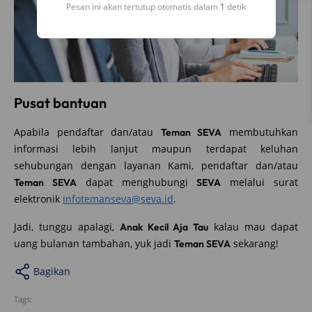
Pesan ini akan tertutup otomatis dalam
1
detik
Pusat bantuan
Apabila pendaftar dan/atau
membutuhkan
Teman SEVA
informasi lebih lanjut maupun terdapat keluhan
sehubungan dengan layanan Kami, pendaftar dan/atau
dapat menghubungi
melalui surat
Teman SEVA
SEVA
elektronik
infotemanseva@seva.id
.
Jadi, tunggu apalagi,
kalau mau dapat
Anak Kecil Aja Tau
uang bulanan tambahan, yuk jadi
sekarang!
Teman SEVA
Bagikan
Tags: