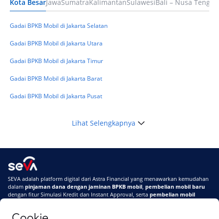
Kota Besar
Jawa
Sumatra
Kalimantan
Sulawesi
Bali – Nusa Tengga
Keuangan
Telat Bayar Pinjol 2 Hari, Apakah Langsung
Masuk BI Checking? Simak Peraturan
Gadai BPKB Mobil di Jakarta Selatan
Terbarunya di 2026
Gadai BPKB Mobil di Jakarta Utara
Gadai BPKB Mobil di Jakarta Timur
Gadai BPKB Mobil di Jakarta Barat
Gadai BPKB Mobil di Jakarta Pusat
Lihat Selengkapnya
SEVA adalah platform digital dari Astra Financial yang menawarkan kemudahan
dalam
pinjaman dana dengan jaminan BPKB mobil
,
pembelian mobil baru
dengan fitur Simulasi Kredit dan Instant Approval, serta
pembelian mobil
bekas berkualitas
secara online
Cookie
Di SEVA #UrusanMobilSegampangItu