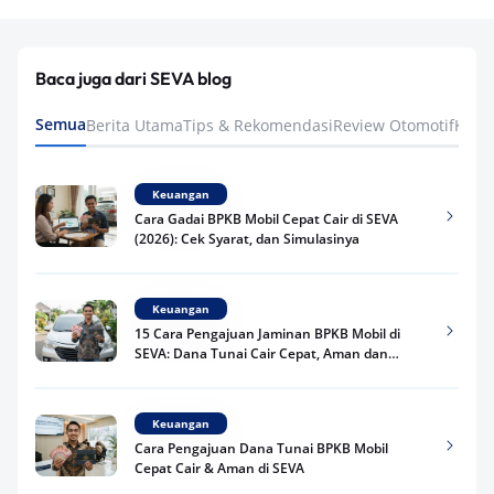
Baca juga dari SEVA blog
Semua
Berita Utama
Tips & Rekomendasi
Review Otomotif
Keua
Keuangan
Cara Gadai BPKB Mobil Cepat Cair di SEVA
(2026): Cek Syarat, dan Simulasinya
Keuangan
15 Cara Pengajuan Jaminan BPKB Mobil di
SEVA: Dana Tunai Cair Cepat, Aman dan
Praktis
Keuangan
Cara Pengajuan Dana Tunai BPKB Mobil
Cepat Cair & Aman di SEVA