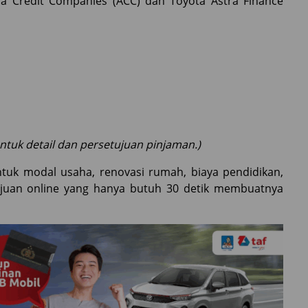
ra Credit Companies (ACC) dan Toyota Astra Finance
 untuk detail dan persetujuan pinjaman.)
uk modal usaha, renovasi rumah, biaya pendidikan,
ajuan online yang hanya butuh 30 detik membuatnya