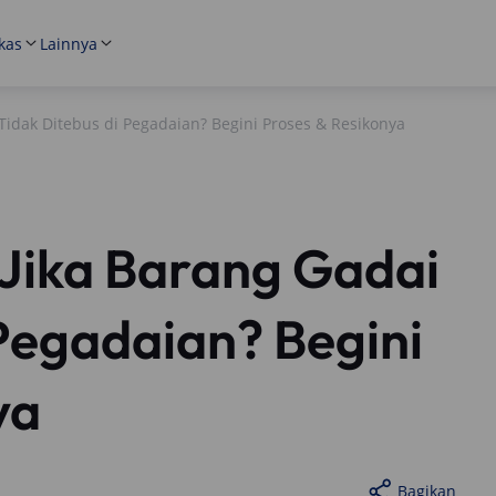
kas
Lainnya
 Tidak Ditebus di Pegadaian? Begini Proses & Resikonya
 Jika Barang Gadai
 Pegadaian? Begini
ya
Bagikan