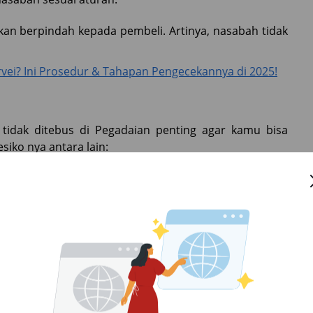
ikan berpindah kepada pembeli. Artinya, nasabah tidak
vei? Ini Prosedur & Tahapan Pengecekannya di 2025!
 tidak ditebus di Pegadaian penting agar kamu bisa
iko nya antara lain:
adaikan, misalnya emas atau BPKB mobil, bisa hilang
mpo, akan ada tambahan biaya bunga atau denda.
ung melapor ke SLIK OJK, riwayat keterlambatan tetap
k mengajukan pinjaman ke lembaga lain.