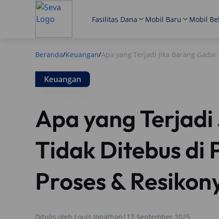
Fasilitas Dana
Mobil Baru
Mobil Be
Beranda
Keuangan
Apa yang Terjadi Jika Barang Gadai
/
/
Keuangan
Apa yang Terjadi
Tidak Ditebus di
Proses & Resikon
Ditulis oleh
Louis Jonathan
|
17 September 2025