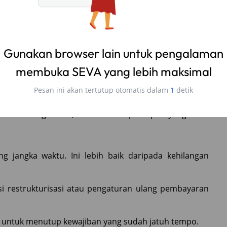
ng
man di Pegadaian, ada beberapa opsi yang bisa
jangka waktu. Ini lebih baik daripada kehilangan
 restrukturisasi atau pengaturan ulang pembayaran
a untuk menutup kewajiban yang sudah jatuh tempo.