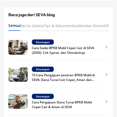
Baca juga dari SEVA blog
Semua
Berita Utama
Tips & Rekomendasi
Review Otomotif
Keua
Keuangan
Cara Gadai BPKB Mobil Cepat Cair di SEVA
(2026): Cek Syarat, dan Simulasinya
Keuangan
15 Cara Pengajuan Jaminan BPKB Mobil di
SEVA: Dana Tunai Cair Cepat, Aman dan
Praktis
Keuangan
Cara Pengajuan Dana Tunai BPKB Mobil
Cepat Cair & Aman di SEVA