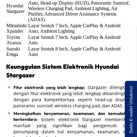
Auto, Head-up Display (HUD), Panoramic Sunroof,
Hyundai
Wireless Charging Pad, Ambient Lighting, Air
Stargazer
Purifier, Advanced Driver Assistance Systems
(ADAS)
Mitsubishi
Layar Sentuh 7 Inch, Apple CarPlay & Android
Xpander
Auto, Ambient Lighting
Toyota
Layar Sentuh 7 Inch, Apple CarPlay & Android
Avanza
Auto
Suzuki
Layar Sentuh 8 Inch, Apple CarPlay & Android
Ertiga
Auto
Keunggulan Sistem Elektronik Hyundai
Stargazer
Stargazer dilengkapi
Fitur elektronik yang lebih lengkap:
Saldo E-wallet Untukmu!
dengan fitur elektronik yang lebih lengkap dibandingkan
dengan para kompetitornya, seperti head-up display,
panoramic sunroof, wireless charging pad, dan ADAS.
Meningkatkan kenyamanan, keamanan, dan kemudahan
berkendara:
Sistem elektronik Stargazer memberikan
manfaat yang signifikan bagi pengemudi dan
penumpang dalam hal kenyamanan, keamanan, dan