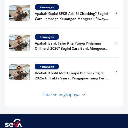
Keuangan
Apakah Gadai BPKB Ada BI Checking? Begini
Cara Lembaga Keuangan Mengecek Riwayat
Kredit Kamu di 2026
Keuangan
Apakah Bank Tahu Kita Punya Pinjaman
Online di 2026? Begini Cara Bank Mengecek
Riwayat Pinjaman Kamu
Keuangan
Adakah Kredit Mobil Tanpa BI Checking di
2026? Ini Fakta Syarat Pengajuan yang Perlu
Kamu Tahu
Lihat selengkapnya
Keuangan
Pinjaman Apa Tanpa BI Checking di 2026? Ini
Pilihan Dana Cepat yang Tetap Aman dan
Terpercaya
Keuangan