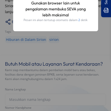
Gunakan browser lain untuk
Sirion? Kunjungi website Seva.id untuk informasi lebih
pengalaman membuka SEVA yang
lanjut dan dapatkan promo menarik!
lebih maksimal
Pesan ini akan tertutup otomatis dalam
1
detik
Bagikan
Tags:
Hiburan di Dalam Sirion
sirion
Butuh Mobil atau Layanan Surat Kendaraan?
Kami siap membantumu dalam pembelian mobil baru atau bekas,
fasilitas dana dengan jaminan BPKB, serta layanan surat kendaraan.
Kami akan menghubungimu dalam 1x24 jam.
Nama Lengkap
Nomor Handphone