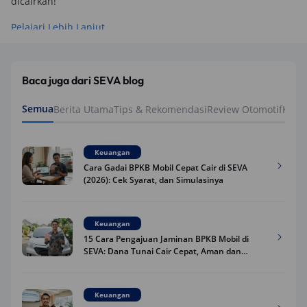
dicairkan!
Pelajari Lebih Lanjut
Baca juga dari SEVA blog
Semua
Berita Utama
Tips & Rekomendasi
Review Otomotif
Keua
Keuangan
Cara Gadai BPKB Mobil Cepat Cair di SEVA
(2026): Cek Syarat, dan Simulasinya
Keuangan
15 Cara Pengajuan Jaminan BPKB Mobil di
SEVA: Dana Tunai Cair Cepat, Aman dan
Praktis
Keuangan