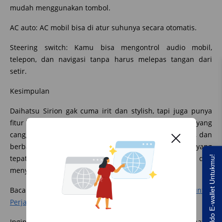
mudah menggunakan tombol.
AC auto: AC mobil bisa di atur suhunya secara otomatis.
Steering switch: Kamu bisa mengontrol audio mobil,
telepon, dan navigasi tanpa harus melepas tangan dari
setir.
Kesimpulan
Daihatsu Sirion gak cuma irit dan stylish, tapi juga punya
fitur hiburan yang gak kalah kece. Dengan layar sentuh yang
canggih, fitur audio yang lengkap, navigasi yang akurat, dan
berbagai fitur hiburan lainnya, Sirion adalah pilihan yang
tepat bagi kamu yang mencari city car yang nyaman dan
Saldo E-wallet Untukmu!
menyenangkan untuk dikendarai.
Baca Juga :
Apakah All New Sirion Hemat Bensin untuk
Perjalanan Panjang?
Ingin merasakan sendiri sensasi hiburan di dalam Daihatsu