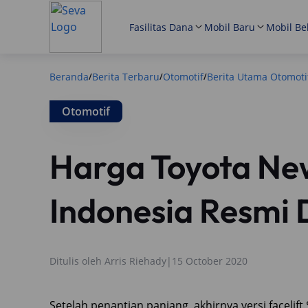
Fasilitas Dana
Mobil Baru
Mobil Be
Beranda
Berita Terbaru
Otomotif
Berita Utama Otomoti
/
/
/
Otomotif
Harga Toyota Ne
Indonesia Resmi D
Ditulis oleh
Arris Riehady
|
15 October 2020
Setelah penantian panjang, akhirnya versi facelif