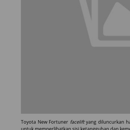
Toyota New Fortuner
facelift
yang diluncurkan ha
untuk memperlihatkan sisi ketangguhan dan ke