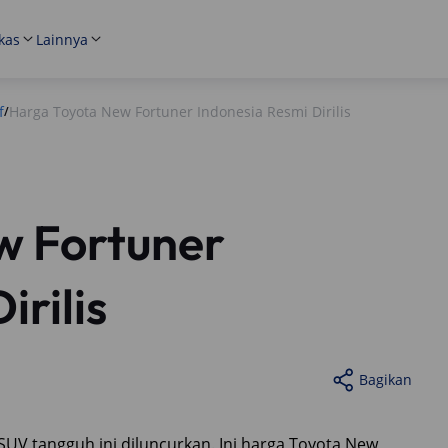
kas
Lainnya
f
Harga Toyota New Fortuner Indonesia Resmi Dirilis
/
w Fortuner
irilis
Bagikan
t SUV tangguh ini diluncurkan. Ini harga Toyota New