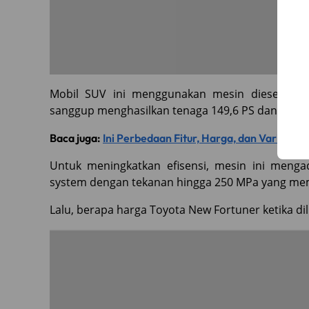
Mobil SUV ini menggunakan mesin diesel ram
sanggup menghasilkan tenaga 149,6 PS dan torsi 
Baca juga:
Ini Perbedaan Fitur, Harga, dan Varian To
Untuk meningkatkan efisensi, mesin ini mengado
system dengan tekanan hingga 250 MPa yang mem
Lalu, berapa harga Toyota New Fortuner ketika d