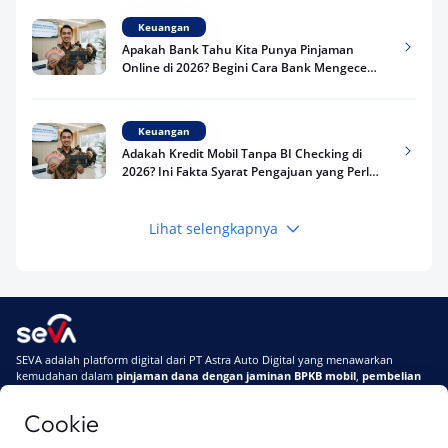
Keuangan
Apakah Bank Tahu Kita Punya Pinjaman
Online di 2026? Begini Cara Bank Mengecek
Riwayat Pinjaman Kamu
Keuangan
Adakah Kredit Mobil Tanpa BI Checking di
2026? Ini Fakta Syarat Pengajuan yang Perlu
Kamu Tahu
Lihat selengkapnya
Keuangan
Pinjaman Apa Tanpa BI Checking di 2026? Ini
Pilihan Dana Cepat yang Tetap Aman dan
Terpercaya
Keuangan
SEVA adalah platform digital dari PT Astra Auto Digital yang menawarkan
Telat Bayar Pinjol 2 Hari, Apakah Langsung
kemudahan dalam
pinjaman dana dengan jaminan BPKB mobil
,
pembelian
Masuk BI Checking? Simak Peraturan
mobil baru
, dan
pembelian mobil bekas berkualitas.
Terbarunya di 2026
Cookie
Di SEVA, BPKB mobilmu #BisaJadiDuit