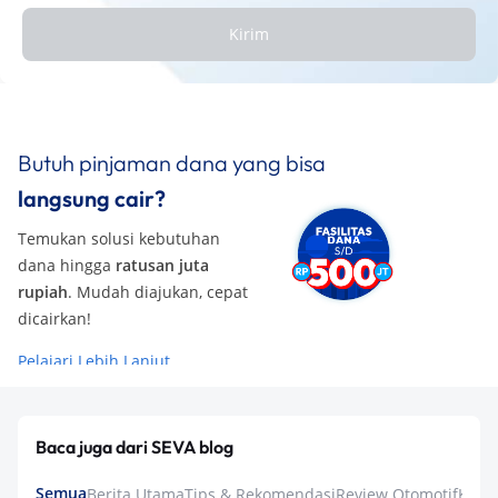
Kirim
Butuh pinjaman dana yang bisa
langsung cair?
Temukan solusi kebutuhan
dana hingga
ratusan juta
rupiah
. Mudah diajukan, cepat
dicairkan!
Pelajari Lebih Lanjut
Baca juga dari SEVA blog
Semua
Berita Utama
Tips & Rekomendasi
Review Otomotif
Keua