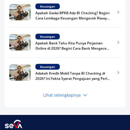
Keuangan
Apakah Gadai BPKB Ada BI Checking? Begini
Cara Lembaga Keuangan Mengecek Riwayat
Kredit Kamu di 2026
Keuangan
Apakah Bank Tahu Kita Punya Pinjaman
Online di 2026? Begini Cara Bank Mengecek
Riwayat Pinjaman Kamu
Keuangan
Adakah Kredit Mobil Tanpa BI Checking di
2026? Ini Fakta Syarat Pengajuan yang Perlu
Kamu Tahu
Lihat selengkapnya
Keuangan
Pinjaman Apa Tanpa BI Checking di 2026? Ini
Pilihan Dana Cepat yang Tetap Aman dan
Terpercaya
Keuangan