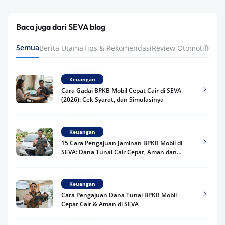
Baca juga dari SEVA blog
Semua
Berita Utama
Tips & Rekomendasi
Review Otomotif
Keua
Keuangan
Cara Gadai BPKB Mobil Cepat Cair di SEVA
(2026): Cek Syarat, dan Simulasinya
Keuangan
15 Cara Pengajuan Jaminan BPKB Mobil di
SEVA: Dana Tunai Cair Cepat, Aman dan
Praktis
Keuangan
Cara Pengajuan Dana Tunai BPKB Mobil
Cepat Cair & Aman di SEVA