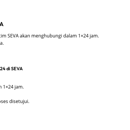
VA
e, tim SEVA akan menghubungi dalam 1×24 jam.
a.
24 di SEVA
 1×24 jam.
ses disetujui.