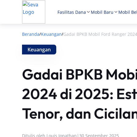
Fasilitas Dana
Mobil Baru
Mobil Be
Beranda
Keuangan
Gadai BPKB Mobil Ford Ranger 2024 
/
/
Keuangan
Gadai BPKB Mobi
2024 di 2025: Es
Tenor, dan Cicila
Ditulis oleh
Louis Jonathan
|
30 September 2025