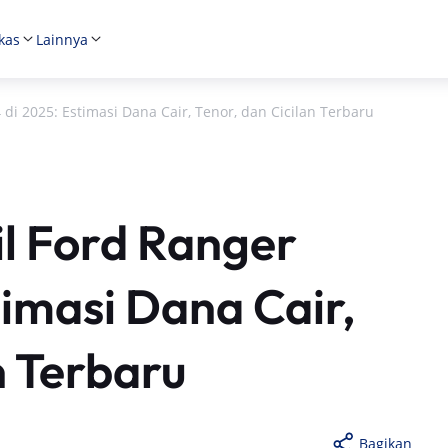
kas
Lainnya
di 2025: Estimasi Dana Cair, Tenor, dan Cicilan Terbaru
l Ford Ranger
timasi Dana Cair,
n Terbaru
Bagikan