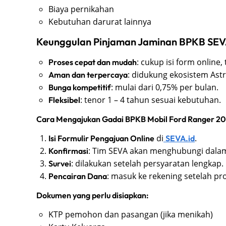
Biaya pernikahan
Kebutuhan darurat lainnya
Keunggulan Pinjaman Jaminan BPKB SE
: cukup isi form onlin
Proses cepat dan mudah
: didukung ekosistem Astr
Aman dan terpercaya
: mulai dari 0,75% per bulan.
Bunga kompetitif
: tenor 1 – 4 tahun sesuai kebutuhan.
Fleksibel
Cara Mengajukan Gadai BPKB Mobil Ford Ranger 20
di
.
Isi Formulir Pengajuan Online
SEVA.id
: Tim SEVA akan menghubungi dalam
Konfirmasi
: dilakukan setelah persyaratan lengkap.
Survei
: masuk ke rekening setelah pro
Pencairan Dana
Dokumen yang perlu disiapkan:
KTP pemohon dan pasangan (jika menikah)