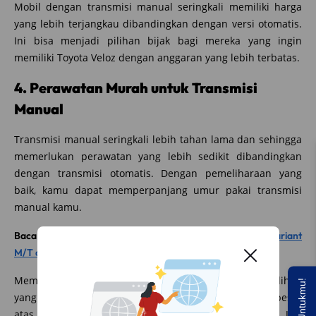
Mobil dengan transmisi manual seringkali memiliki harga
yang lebih terjangkau dibandingkan dengan versi otomatis.
Ini bisa menjadi pilihan bijak bagi mereka yang ingin
memiliki Toyota Veloz dengan anggaran yang lebih terbatas.
4. Perawatan Murah untuk Transmisi
Manual
Transmisi manual seringkali lebih tahan lama dan sehingga
memerlukan perawatan yang lebih sedikit dibandingkan
dengan transmisi otomatis. Dengan pemeliharaan yang
baik, kamu dapat memperpanjang umur pakai transmisi
manual kamu.
Baca juga:
Perbandingan Interior Mobil Toyota Veloz Variant
M/T dan CVT
Memilih transmisi manual pada Toyota Veloz adalah pilihan
yang bijak bagi mereka yang menikmati kendali lebih besar
atas mobil mereka dan ingin menghemat bahan bakar. Jika