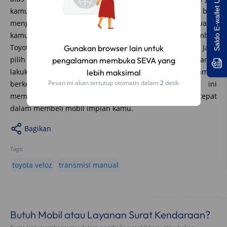
Saldo E-wallet Untukmu!
kamu tertarik dengan mobil Toyota Veloz, kamu bisa
mengunjungi Seva.id ya. Dengan menggunakan seva.id,
kamu dapat dengan mudah menemukan dan membeli
Toyota Veloz transmisi manual sesuai preferensi kamu. Jadi,
Gunakan browser lain untuk
pilih opsi yang sesuai dengan gaya mengemudi kamu,
pengalaman membuka SEVA yang
lakukan penelitian yang baik, dan nikmati pengalaman
lebih maksimal
Pesan ini akan tertutup otomatis dalam
1
detik
berkendara dengan Toyota Veloz. Semoga artikel ini
membantu kamu dalam mengambil keputusan yang tepat
dalam membeli mobil impian kamu.
Bagikan
Tags:
toyota veloz
transmisi manual
Butuh Mobil atau Layanan Surat Kendaraan?