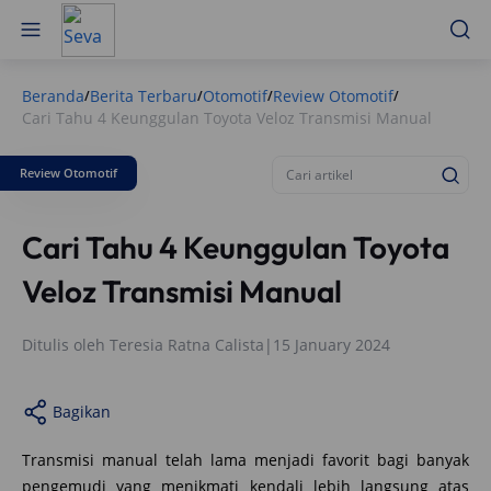
Beranda
Berita Terbaru
Otomotif
Review Otomotif
/
/
/
/
Cari Tahu 4 Keunggulan Toyota Veloz Transmisi Manual
Review Otomotif
Cari Tahu 4 Keunggulan Toyota
Veloz Transmisi Manual
Ditulis oleh
Teresia Ratna Calista
|
15 January 2024
Bagikan
Transmisi manual telah lama menjadi favorit bagi banyak
pengemudi yang menikmati kendali lebih langsung atas