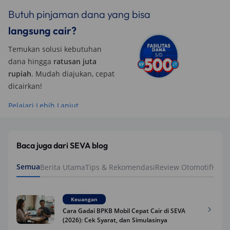
Butuh pinjaman dana yang bisa
langsung cair?
Temukan solusi kebutuhan
dana hingga
ratusan juta
rupiah
. Mudah diajukan, cepat
dicairkan!
Pelajari Lebih Lanjut
Baca juga dari SEVA blog
Semua
Berita Utama
Tips & Rekomendasi
Review Otomotif
Keua
Keuangan
Cara Gadai BPKB Mobil Cepat Cair di SEVA
(2026): Cek Syarat, dan Simulasinya