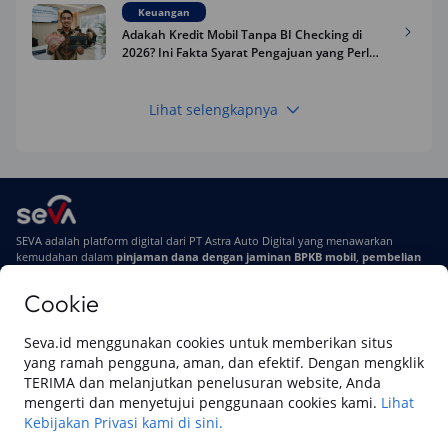
Keuangan
Adakah Kredit Mobil Tanpa BI Checking di
2026? Ini Fakta Syarat Pengajuan yang Perlu
Kamu Tahu
Lihat selengkapnya
Keuangan
Pinjaman Apa Tanpa BI Checking di 2026? Ini
Pilihan Dana Cepat yang Tetap Aman dan
Terpercaya
Keuangan
SEVA adalah platform digital dari PT Astra Auto Digital yang menawarkan
Telat Bayar Pinjol 2 Hari, Apakah Langsung
kemudahan dalam
pinjaman dana dengan jaminan BPKB mobil
,
pembelian
Masuk BI Checking? Simak Peraturan
mobil baru
, dan
pembelian mobil bekas berkualitas.
Terbarunya di 2026
Cookie
Di SEVA, BPKB mobilmu #BisaJadiDuit
Tentang SEVA
Syarat & Ketentuan
Seva.id menggunakan cookies untuk memberikan situs
Pemberitahuan Privasi
Hubungi Kami
yang ramah pengguna, aman, dan efektif. Dengan mengklik
TERIMA dan melanjutkan penelusuran website, Anda
mengerti dan menyetujui penggunaan cookies kami.
Lihat
Kebijakan Privasi kami di sini.
Website ini dikelola oleh PT Cipta Sedaya Digital Indonesia (CSDI), organisasi