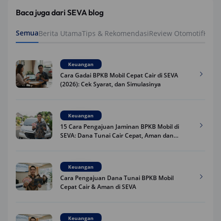
Baca juga dari SEVA blog
Semua
Berita Utama
Tips & Rekomendasi
Review Otomotif
Keua
Keuangan
Cara Gadai BPKB Mobil Cepat Cair di SEVA
(2026): Cek Syarat, dan Simulasinya
Keuangan
15 Cara Pengajuan Jaminan BPKB Mobil di
SEVA: Dana Tunai Cair Cepat, Aman dan
Praktis
Keuangan
Cara Pengajuan Dana Tunai BPKB Mobil
Cepat Cair & Aman di SEVA
Keuangan