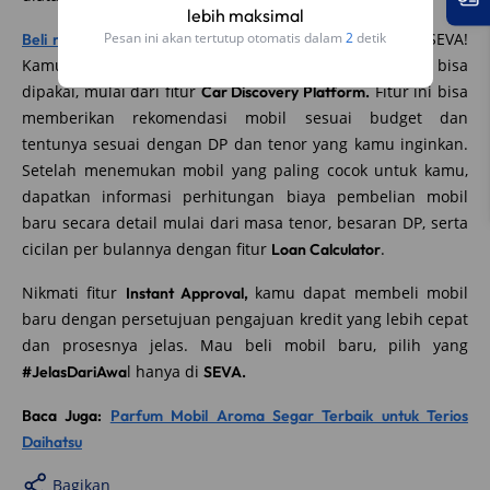
lebih maksimal
di SEVA!
Pesan ini akan tertutup otomatis dalam
1
detik
Beli mobil Daihatsu Terios baru dengan cicilan terbaik
Kamu bisa mencoba berbagai fitur unggulan yang bisa
dipakai, mulai dari fitur
Fitur ini bisa
Car Discovery Platform.
memberikan rekomendasi mobil sesuai budget dan
tentunya sesuai dengan DP dan tenor yang kamu inginkan.
Setelah menemukan mobil yang paling cocok untuk kamu,
dapatkan informasi perhitungan biaya pembelian mobil
baru secara detail mulai dari masa tenor, besaran DP, serta
cicilan per bulannya dengan fitur
.
Loan Calculator
Nikmati fitur
kamu dapat membeli mobil
Instant Approval,
baru dengan persetujuan pengajuan kredit yang lebih cepat
dan prosesnya jelas. Mau beli mobil baru, pilih yang
l hanya di
#JelasDariAwa
SEVA.
Baca Juga:
Parfum Mobil Aroma Segar Terbaik untuk Terios
Daihatsu
Bagikan