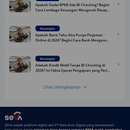
Apakah Gadai BPKB Ada BI Checking? Begini
Cara Lembaga Keuangan Mengecek Riwayat
Kredit Kamu di 2026
Keuangan
Apakah Bank Tahu Kita Punya Pinjaman
Online di 2026? Begini Cara Bank Mengecek
Riwayat Pinjaman Kamu
Keuangan
Adakah Kredit Mobil Tanpa BI Checking di
2026? Ini Fakta Syarat Pengajuan yang Perlu
Kamu Tahu
Lihat selengkapnya
Keuangan
Pinjaman Apa Tanpa BI Checking di 2026? Ini
Pilihan Dana Cepat yang Tetap Aman dan
Terpercaya
Keuangan
SEVA adalah platform digital dari PT Astra Auto Digital yang menawarkan
Telat Bayar Pinjol 2 Hari, Apakah Langsung
kemudahan dalam
pinjaman dana dengan jaminan BPKB mobil
,
pembelian