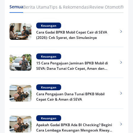
Semua
Berita Utama
Tips & Rekomendasi
Review Otomotif
Keua
Keuangan
Cara Gadai BPKB Mobil Cepat Cair di SEVA
(2026): Cek Syarat, dan Simulasinya
Keuangan
15 Cara Pengajuan Jaminan BPKB Mobil di
SEVA: Dana Tunai Cair Cepat, Aman dan
Praktis
Keuangan
Cara Pengajuan Dana Tunai BPKB Mobil
Cepat Cair & Aman di SEVA
Keuangan
Apakah Gadai BPKB Ada BI Checking? Begini
Cara Lembaga Keuangan Mengecek Riwayat