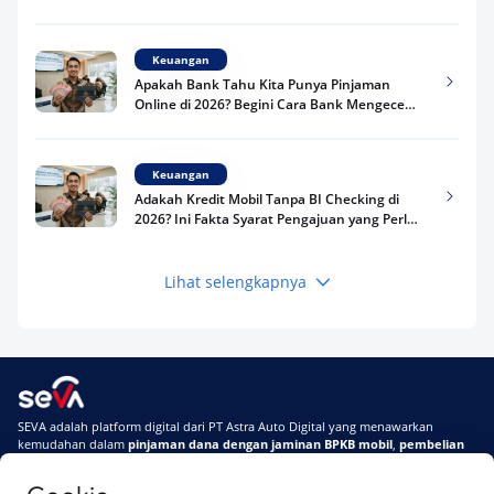
Kredit Kamu di 2026
Keuangan
Apakah Bank Tahu Kita Punya Pinjaman
Online di 2026? Begini Cara Bank Mengecek
Riwayat Pinjaman Kamu
Keuangan
Adakah Kredit Mobil Tanpa BI Checking di
2026? Ini Fakta Syarat Pengajuan yang Perlu
Kamu Tahu
Lihat selengkapnya
Keuangan
Pinjaman Apa Tanpa BI Checking di 2026? Ini
Pilihan Dana Cepat yang Tetap Aman dan
Terpercaya
Keuangan
SEVA adalah platform digital dari PT Astra Auto Digital yang menawarkan
Telat Bayar Pinjol 2 Hari, Apakah Langsung
kemudahan dalam
pinjaman dana dengan jaminan BPKB mobil
,
pembelian
Masuk BI Checking? Simak Peraturan
mobil baru
, dan
pembelian mobil bekas berkualitas.
Terbarunya di 2026