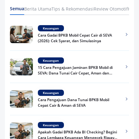
Semua
Berita Utama
Tips & Rekomendasi
Review Otomotif
Keua
Keuangan
Cara Gadai BPKB Mobil Cepat Cair di SEVA
(2026): Cek Syarat, dan Simulasinya
Keuangan
15 Cara Pengajuan Jaminan BPKB Mobil di
SEVA: Dana Tunai Cair Cepat, Aman dan
Praktis
Keuangan
Cara Pengajuan Dana Tunai BPKB Mobil
Cepat Cair & Aman di SEVA
Keuangan
Apakah Gadai BPKB Ada BI Checking? Begini
Cara Lembaga Keuangan Mengecek Riwayat