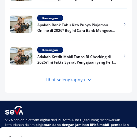
Kredit Kamu di 2026
Keuangan
Apakah Bank Tahu Kita Punya Pinjaman
Online di 2026? Begini Cara Bank Mengecek
Riwayat Pinjaman Kamu
Keuangan
Adakah Kredit Mobil Tanpa BI Checking di
2026? Ini Fakta Syarat Pengajuan yang Perlu
Kamu Tahu
Lihat selengkapnya
Keuangan
Pinjaman Apa Tanpa BI Checking di 2026? Ini
Pilihan Dana Cepat yang Tetap Aman dan
Terpercaya
Keuangan
SEVA adalah platform digital dari PT Astra Auto Digital yang menawarkan
Telat Bayar Pinjol 2 Hari, Apakah Langsung
kemudahan dalam
pinjaman dana dengan jaminan BPKB mobil
,
pembelian
Masuk BI Checking? Simak Peraturan
mobil baru
, dan
pembelian mobil bekas berkualitas.
Terbarunya di 2026