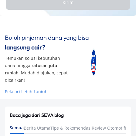
Kirim
Butuh pinjaman dana yang bisa
langsung cair?
Temukan solusi kebutuhan
dana hingga
ratusan juta
rupiah
. Mudah diajukan, cepat
dicairkan!
Pelajari Lebih Lanjut
Baca juga dari SEVA blog
Semua
Berita Utama
Tips & Rekomendasi
Review Otomotif
Keua