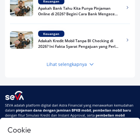
Keuangan
Apakah Bank Tahu Kita Punya Pinjaman
Online di 2026? Begini Cara Bank Mengecek
Riwayat Pinjaman Kamu
Keuangan
Adakah Kredit Mobil Tanpa BI Checking di
2026? Ini Fakta Syarat Pengajuan yang Perlu
Kamu Tahu
Lihat selengkapnya
Keuangan
Pinjaman Apa Tanpa BI Checking di 2026? Ini
Pilihan Dana Cepat yang Tetap Aman dan
Terpercaya
Keuangan
SEVA adalah platform digital dari Astra Financial yang menawarkan kemudahan
Telat Bayar Pinjol 2 Hari, Apakah Langsung
dalam
pinjaman dana dengan jaminan BPKB mobil
,
pembelian mobil baru
Masuk BI Checking? Simak Peraturan
dengan fitur Simulasi Kredit dan Instant Approval, serta
pembelian mobil
Terbarunya di 2026
bekas berkualitas
secara online
Cookie
Di SEVA #UrusanMobilSegampangItu