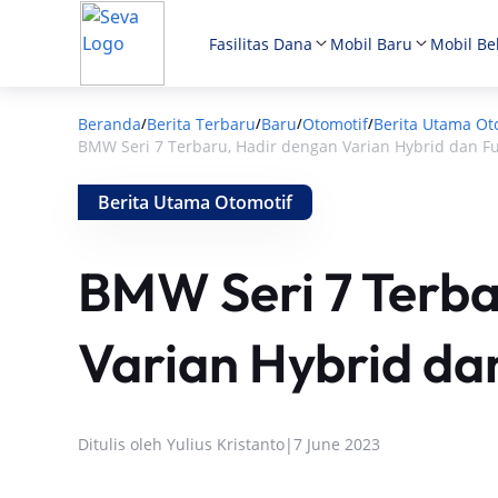
Fasilitas Dana
Mobil Baru
Mobil Be
Beranda
Berita Terbaru
Baru
Otomotif
Berita Utama Ot
/
/
/
/
BMW Seri 7 Terbaru, Hadir dengan Varian Hybrid dan Full
Berita Utama Otomotif
BMW Seri 7 Terba
Varian Hybrid dan 
Ditulis oleh
Yulius Kristanto
|
7 June 2023