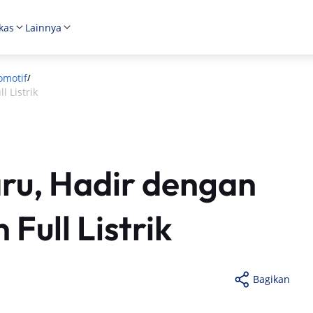
kas
Lainnya
omotif
/
 Listrik
ru, Hadir dengan
Full Listrik
Bagikan