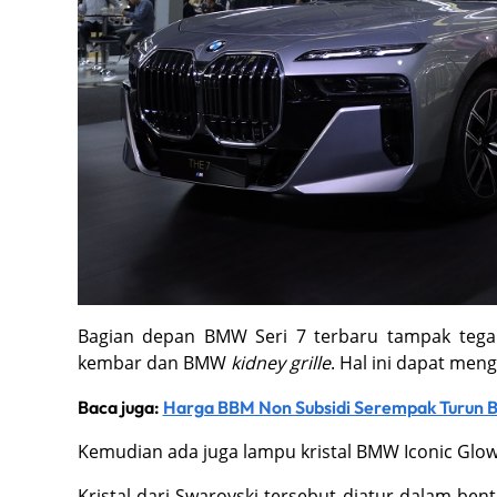
Bagian depan BMW Seri 7 terbaru tampak tegak
kembar dan BMW
kidney grille
. Hal ini dapat men
Baca juga:
Harga BBM Non Subsidi Serempak Turun Bu
Kemudian ada juga lampu kristal BMW Iconic Glow 
Kristal dari Swarovski tersebut diatur dalam be