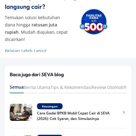
langsung cair?
Temukan solusi kebutuhan
dana hingga
ratusan juta
rupiah
. Mudah diajukan, cepat
dicairkan!
Pelajari Lebih Lanjut
Baca juga dari SEVA blog
Semua
Berita Utama
Tips & Rekomendasi
Review Otomotif
Keua
Keuangan
Cara Gadai BPKB Mobil Cepat Cair di SEVA
(2026): Cek Syarat, dan Simulasinya