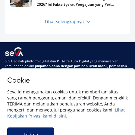
2026? Ini Fakta Syarat Pengajuan yang Perlu
Kamu Tahu
Lihat selengkapnya
Keuangan
Pinjaman Apa Tanpa BI Checking di 2026? Ini
Pilihan Dana Cepat yang Tetap Aman dan
Terpercaya
Keuangan
SEVA adalah platform digital dari PT Astra Auto Digital yang menawarkan
Telat Bayar Pinjol 2 Hari, Apakah Langsung
kemudahan dalam
pinjaman dana dengan jaminan BPKB mobil
,
pembelian
Masuk BI Checking? Simak Peraturan
mobil baru
, dan
pembelian mobil bekas berkualitas.
Terbarunya di 2026
Cookie
Di SEVA, BPKB mobilmu #BisaJadiDuit
Tentang SEVA
Syarat & Ketentuan
Seva.id menggunakan cookies untuk memberikan situs
Pemberitahuan Privasi
Hubungi Kami
yang ramah pengguna, aman, dan efektif. Dengan mengklik
TERIMA dan melanjutkan penelusuran website, Anda
mengerti dan menyetujui penggunaan cookies kami.
Lihat
Kebijakan Privasi kami di sini.
Website ini dikelola oleh PT Cipta Sedaya Digital Indonesia (CSDI), organisasi
yang tersertifikasi ISO/IEC 27001:2022.
Terima