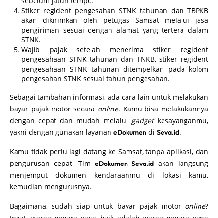
sebelum jatuh tempo.
Stiker regident pengesahan STNK tahunan dan TBPKB
akan dikirimkan oleh petugas Samsat melalui jasa
pengiriman sesuai dengan alamat yang tertera dalam
STNK.
Wajib pajak setelah menerima stiker regident
pengesahaan STNK tahunan dan TNKB, stiker regident
pengesahaan STNK tahunan ditempelkan pada kolom
pengesahan STNK sesuai tahun pengesahan.
Sebagai tambahan informasi, ada cara lain untuk melakukan
bayar pajak motor secara
online
. Kamu bisa melakukannya
dengan cepat dan mudah melalui
gadget
kesayanganmu,
yakni dengan gunakan layanan
di
.
eDokumen
Seva.id
Kamu tidak perlu lagi datang ke Samsat, tanpa aplikasi, dan
pengurusan cepat. Tim
akan langsung
eDokumen Seva.id
menjemput dokumen kendaraanmu di lokasi kamu,
kemudian mengurusnya.
Bagaimana, sudah siap untuk bayar pajak motor
online
?
Ingat, warga negara yang baik adalah warga negara yang