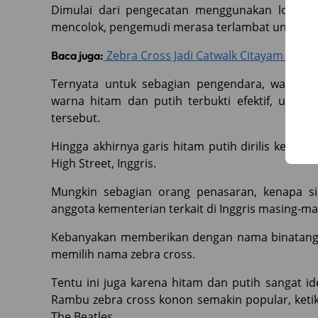
Dimulai dari pengecatan menggunakan logam 
mencolok, pengemudi merasa terlambat untuk m
Zebra Cross Jadi Catwalk Citayam Fashi
Baca juga:
Ternyata untuk sebagian pengendara, warna ters
warna hitam dan putih terbukti efektif, untu
tersebut.
Hingga akhirnya garis hitam putih dirilis ke pub
High Street, Inggris.
Mungkin sebagian orang penasaran, kenapa s
anggota kementerian terkait di Inggris masing-
Kebanyakan memberikan dengan nama binatang. 
memilih nama zebra cross.
Tentu ini juga karena hitam dan putih sangat i
Rambu zebra cross konon semakin popular, ketik
The Beatles.