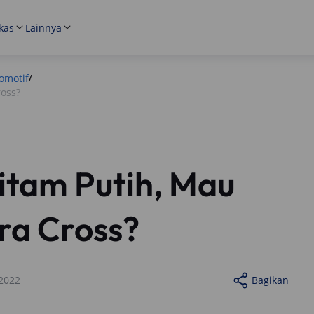
kas
Lainnya
omotif
/
ross?
itam Putih, Mau
ra Cross?
2022
Bagikan