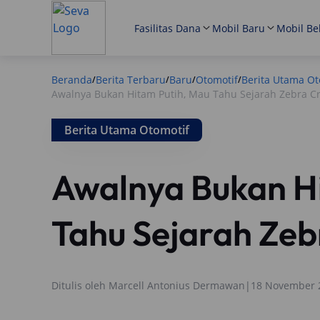
Fasilitas Dana
Mobil Baru
Mobil Be
Beranda
Berita Terbaru
Baru
Otomotif
Berita Utama Ot
/
/
/
/
Awalnya Bukan Hitam Putih, Mau Tahu Sejarah Zebra C
Berita Utama Otomotif
Awalnya Bukan H
Tahu Sejarah Zeb
Ditulis oleh
Marcell Antonius Dermawan
|
18 November 