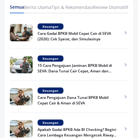
Semua
Berita Utama
Tips & Rekomendasi
Review Otomotif
Keua
Keuangan
Cara Gadai BPKB Mobil Cepat Cair di SEVA
(2026): Cek Syarat, dan Simulasinya
Keuangan
15 Cara Pengajuan Jaminan BPKB Mobil di
SEVA: Dana Tunai Cair Cepat, Aman dan
Praktis
Keuangan
Cara Pengajuan Dana Tunai BPKB Mobil
Cepat Cair & Aman di SEVA
Keuangan
Apakah Gadai BPKB Ada BI Checking? Begini
Cara Lembaga Keuangan Mengecek Riwayat