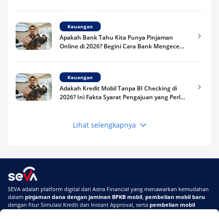
Kredit Kamu di 2026
Keuangan
Apakah Bank Tahu Kita Punya Pinjaman
Online di 2026? Begini Cara Bank Mengecek
Riwayat Pinjaman Kamu
Keuangan
Adakah Kredit Mobil Tanpa BI Checking di
2026? Ini Fakta Syarat Pengajuan yang Perlu
Kamu Tahu
Lihat selengkapnya
Keuangan
Pinjaman Apa Tanpa BI Checking di 2026? Ini
Pilihan Dana Cepat yang Tetap Aman dan
Terpercaya
Keuangan
SEVA adalah platform digital dari Astra Financial yang menawarkan kemudahan
Telat Bayar Pinjol 2 Hari, Apakah Langsung
dalam
pinjaman dana dengan jaminan BPKB mobil
,
pembelian mobil baru
Masuk BI Checking? Simak Peraturan
dengan fitur Simulasi Kredit dan Instant Approval, serta
pembelian mobil
Terbarunya di 2026
bekas berkualitas
secara online