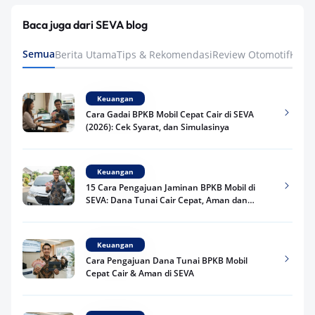
Baca juga dari SEVA blog
Semua
Berita Utama
Tips & Rekomendasi
Review Otomotif
Keua
Keuangan
Cara Gadai BPKB Mobil Cepat Cair di SEVA
(2026): Cek Syarat, dan Simulasinya
Keuangan
15 Cara Pengajuan Jaminan BPKB Mobil di
SEVA: Dana Tunai Cair Cepat, Aman dan
Praktis
Keuangan
Cara Pengajuan Dana Tunai BPKB Mobil
Cepat Cair & Aman di SEVA