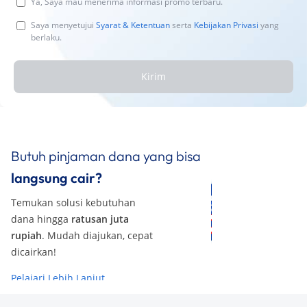
Ya, Saya mau menerima informasi promo terbaru.
Saya menyetujui
Syarat & Ketentuan
serta
Kebijakan Privasi
yang
berlaku.
Kirim
Butuh pinjaman dana yang bisa
langsung cair?
Temukan solusi kebutuhan
dana hingga
ratusan juta
rupiah
. Mudah diajukan, cepat
dicairkan!
Pelajari Lebih Lanjut