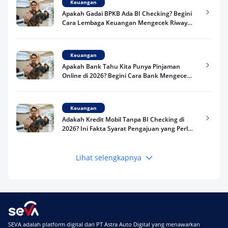
Keuangan
Apakah Gadai BPKB Ada BI Checking? Begini
Cara Lembaga Keuangan Mengecek Riwayat
Kredit Kamu di 2026
Keuangan
Apakah Bank Tahu Kita Punya Pinjaman
Online di 2026? Begini Cara Bank Mengecek
Riwayat Pinjaman Kamu
Keuangan
Adakah Kredit Mobil Tanpa BI Checking di
2026? Ini Fakta Syarat Pengajuan yang Perlu
Kamu Tahu
Lihat selengkapnya
Keuangan
Pinjaman Apa Tanpa BI Checking di 2026? Ini
Pilihan Dana Cepat yang Tetap Aman dan
Terpercaya
Keuangan
SEVA adalah platform digital dari PT Astra Auto Digital yang menawarkan
Telat Bayar Pinjol 2 Hari, Apakah Langsung