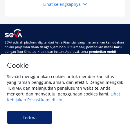
Lihat selengkapnya
Keuangan
Pinjaman Apa Tanpa BI Checking di 2026? Ini
Pilihan Dana Cepat yang Tetap Aman dan
Terpercaya
Keuangan
SEVA adalah platform digital dari Astra Financial yang menawarkan kemudahan
Telat Bayar Pinjol 2 Hari, Apakah Langsung
dalam
pinjaman dana dengan jaminan BPKB mobil
,
pembelian mobil baru
Masuk BI Checking? Simak Peraturan
dengan fitur Simulasi Kredit dan Instant Approval, serta
pembelian mobil
Terbarunya di 2026
bekas berkualitas
secara online
Cookie
Di SEVA #UrusanMobilSegampangItu
Tentang SEVA
Syarat & Ketentuan
Seva.id menggunakan cookies untuk memberikan situs
Pemberitahuan Privasi
Hubungi Kami
yang ramah pengguna, aman, dan efektif. Dengan mengklik
TERIMA dan melanjutkan penelusuran website, Anda
mengerti dan menyetujui penggunaan cookies kami.
Lihat
Kebijakan Privasi kami di sini.
Website ini dikelola oleh PT Cipta Sedaya Digital Indonesia (CSDI), organisasi
yang tersertifikasi ISO/IEC 27001:2022.
Terima
© 2023 Copyright SEVA