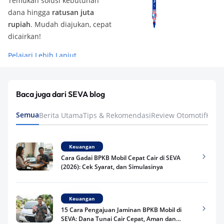
Temukan solusi kebutuhan
dana hingga
ratusan juta
rupiah
. Mudah diajukan, cepat
dicairkan!
Pelajari Lebih Lanjut
Baca juga dari SEVA blog
Semua
Berita Utama
Tips & Rekomendasi
Review Otomotif
Keua
Keuangan
Cara Gadai BPKB Mobil Cepat Cair di SEVA
(2026): Cek Syarat, dan Simulasinya
Keuangan
15 Cara Pengajuan Jaminan BPKB Mobil di
SEVA: Dana Tunai Cair Cepat, Aman dan