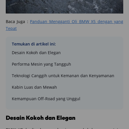
Baca Juga :
Panduan Mengganti Oli BMW X5 dengan yang
Tepat
Temukan di artikel ini:
Desain Kokoh dan Elegan
Performa Mesin yang Tangguh
Teknologi Canggih untuk Kemanan dan Kenyamanan
Kabin Luas dan Mewah
Kemampuan Off-Road yang Unggul
Desain Kokoh dan Elegan