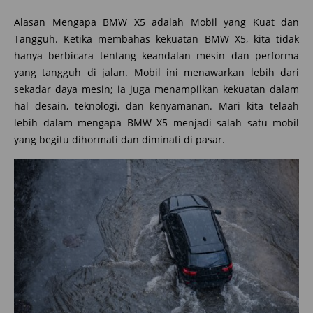
Alasan Mengapa BMW X5 adalah Mobil yang Kuat dan
Tangguh. Ketika membahas kekuatan BMW X5, kita tidak
hanya berbicara tentang keandalan mesin dan performa
yang tangguh di jalan. Mobil ini menawarkan lebih dari
sekadar daya mesin; ia juga menampilkan kekuatan dalam
hal desain, teknologi, dan kenyamanan. Mari kita telaah
lebih dalam mengapa BMW X5 menjadi salah satu mobil
yang begitu dihormati dan diminati di pasar.