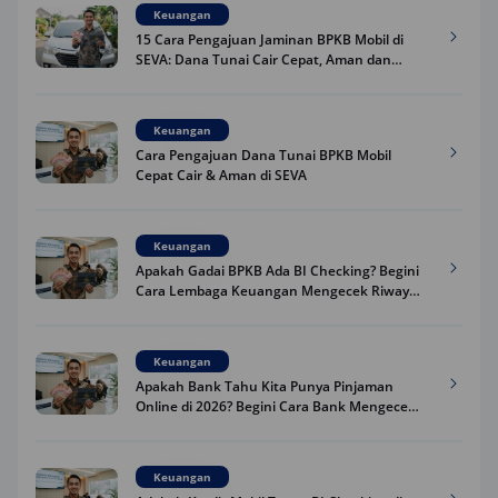
Keuangan
15 Cara Pengajuan Jaminan BPKB Mobil di
SEVA: Dana Tunai Cair Cepat, Aman dan
Praktis
Keuangan
Cara Pengajuan Dana Tunai BPKB Mobil
Cepat Cair & Aman di SEVA
Keuangan
Apakah Gadai BPKB Ada BI Checking? Begini
Cara Lembaga Keuangan Mengecek Riwayat
Kredit Kamu di 2026
Keuangan
Apakah Bank Tahu Kita Punya Pinjaman
Online di 2026? Begini Cara Bank Mengecek
Riwayat Pinjaman Kamu
Keuangan