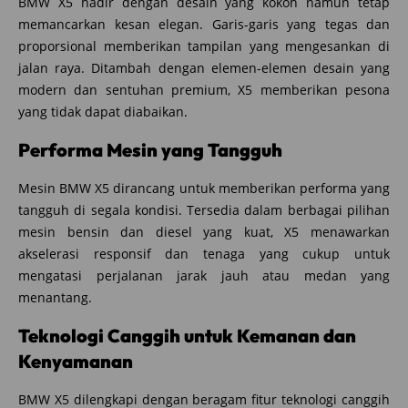
BMW X5 hadir dengan desain yang kokoh namun tetap
memancarkan kesan elegan. Garis-garis yang tegas dan
proporsional memberikan tampilan yang mengesankan di
jalan raya. Ditambah dengan elemen-elemen desain yang
modern dan sentuhan premium, X5 memberikan pesona
yang tidak dapat diabaikan.
Performa Mesin yang Tangguh
Mesin BMW X5 dirancang untuk memberikan performa yang
tangguh di segala kondisi. Tersedia dalam berbagai pilihan
mesin bensin dan diesel yang kuat, X5 menawarkan
akselerasi responsif dan tenaga yang cukup untuk
mengatasi perjalanan jarak jauh atau medan yang
menantang.
Teknologi Canggih untuk Kemanan dan
Kenyamanan
BMW X5 dilengkapi dengan beragam fitur teknologi canggih