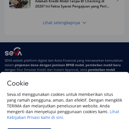
Adakah Kredit Mobil Tanpa BI Checking di
2026? Ini Fakta Syarat Pengajuan yang Perlu
Kamu Tahu
Lihat selengkapnya
Keuangan
Pinjaman Apa Tanpa BI Checking di 2026? Ini
Pilihan Dana Cepat yang Tetap Aman dan
Terpercaya
Keuangan
SEVA adalah platform digital dari Astra Financial yang menawarkan kemudahan
Telat Bayar Pinjol 2 Hari, Apakah Langsung
dalam
pinjaman dana dengan jaminan BPKB mobil
,
pembelian mobil baru
Masuk BI Checking? Simak Peraturan
dengan fitur Simulasi Kredit dan Instant Approval, serta
pembelian mobil
Terbarunya di 2026
bekas berkualitas
secara online
Cookie
Di SEVA #UrusanMobilSegampangItu
Tentang SEVA
Syarat & Ketentuan
Seva.id menggunakan cookies untuk memberikan situs
Pemberitahuan Privasi
Hubungi Kami
yang ramah pengguna, aman, dan efektif. Dengan mengklik
TERIMA dan melanjutkan penelusuran website, Anda
mengerti dan menyetujui penggunaan cookies kami.
Lihat
Kebijakan Privasi kami di sini.
Website ini dikelola oleh PT Cipta Sedaya Digital Indonesia (CSDI), organisasi
yang tersertifikasi ISO/IEC 27001:2022.