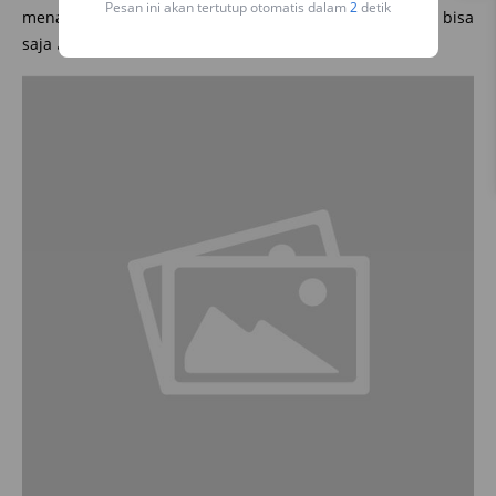
Pesan ini akan tertutup otomatis dalam
1
detik
menabrak tiang listrik pada bagian tengah
(grill)
, maka bisa
saja
airbag
tidak mengembang.