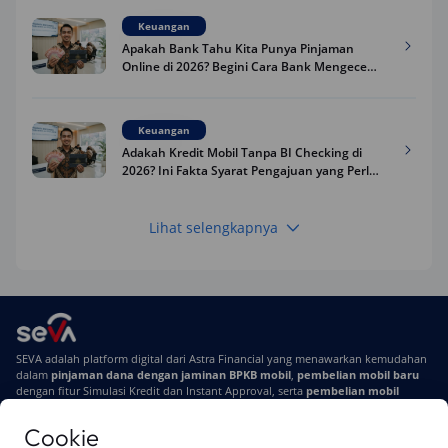
Keuangan
Apakah Bank Tahu Kita Punya Pinjaman
Online di 2026? Begini Cara Bank Mengecek
Riwayat Pinjaman Kamu
Keuangan
Adakah Kredit Mobil Tanpa BI Checking di
2026? Ini Fakta Syarat Pengajuan yang Perlu
Kamu Tahu
Lihat selengkapnya
Keuangan
Pinjaman Apa Tanpa BI Checking di 2026? Ini
Pilihan Dana Cepat yang Tetap Aman dan
Terpercaya
Keuangan
SEVA adalah platform digital dari Astra Financial yang menawarkan kemudahan
Telat Bayar Pinjol 2 Hari, Apakah Langsung
dalam
pinjaman dana dengan jaminan BPKB mobil
,
pembelian mobil baru
Masuk BI Checking? Simak Peraturan
dengan fitur Simulasi Kredit dan Instant Approval, serta
pembelian mobil
Terbarunya di 2026
bekas berkualitas
secara online
Cookie
Di SEVA #UrusanMobilSegampangItu