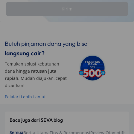
Kirim
Butuh pinjaman dana yang bisa
langsung cair?
Temukan solusi kebutuhan
dana hingga
ratusan juta
rupiah
. Mudah diajukan, cepat
dicairkan!
Pelajari Lebih Lanjut
Baca juga dari SEVA blog
Semua
Berita Utama
Tips & Rekomendasi
Review Otomotif
Keua