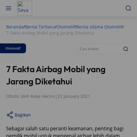
Beranda
Berita Terbaru
Otomotif
Berita Utama Otomotif
/
/
/
/
7 Fakta Airbag Mobil yang Jarang Diketahui
Otomotif
7 Fakta Airbag Mobil yang
Jarang Diketahui
Ditulis oleh
Reka Harnis
|
22 January 2021
Bagikan
Sebagai salah satu peranti keamanan, penting bagi
pemilik mobil untuk mengenal airbag lebih dalam.