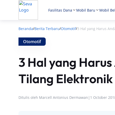
Fasilitas Dana
Mobil Baru
Mobil Be
Beranda
Berita Terbaru
Otomotif
3 Hal yang Harus Anda
/
/
/
Otomotif
3 Hal yang Harus
Tilang Elektronik
Ditulis oleh
Marcell Antonius Dermawan
|
1 October 201