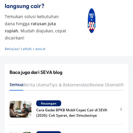
langsung cair?
Temukan solusi kebutuhan
dana hingga
ratusan juta
rupiah
. Mudah diajukan, cepat
dicairkan!
Pelajari Lebih Lanjut
Baca juga dari SEVA blog
Semua
Berita Utama
Tips & Rekomendasi
Review Otomotif
Keua
Keuangan
Cara Gadai BPKB Mobil Cepat Cair di SEVA
(2026): Cek Syarat, dan Simulasinya