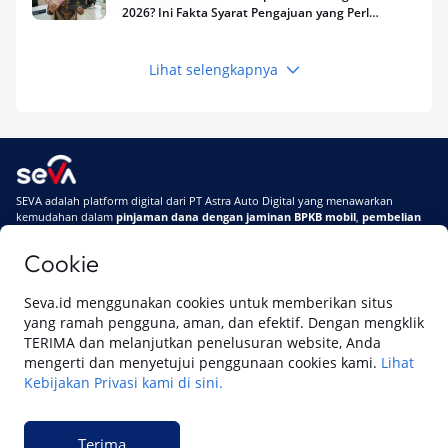
2026? Ini Fakta Syarat Pengajuan yang Perlu
Kamu Tahu
Lihat selengkapnya
Keuangan
Pinjaman Apa Tanpa BI Checking di 2026? Ini
Pilihan Dana Cepat yang Tetap Aman dan
Terpercaya
Keuangan
SEVA adalah platform digital dari PT Astra Auto Digital yang menawarkan
Telat Bayar Pinjol 2 Hari, Apakah Langsung
kemudahan dalam
pinjaman dana dengan jaminan BPKB mobil
,
pembelian
Masuk BI Checking? Simak Peraturan
mobil baru
, dan
pembelian mobil bekas berkualitas.
Terbarunya di 2026
Cookie
Di SEVA, BPKB mobilmu #BisaJadiDuit
Tentang SEVA
Syarat & Ketentuan
Seva.id menggunakan cookies untuk memberikan situs
Pemberitahuan Privasi
Hubungi Kami
yang ramah pengguna, aman, dan efektif. Dengan mengklik
TERIMA dan melanjutkan penelusuran website, Anda
mengerti dan menyetujui penggunaan cookies kami.
Lihat
Kebijakan Privasi kami di sini.
Website ini dikelola oleh PT Cipta Sedaya Digital Indonesia (CSDI), organisasi
yang tersertifikasi ISO/IEC 27001:2022.
Terima