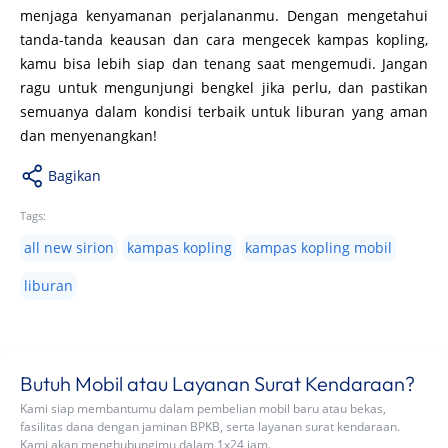
menjaga kenyamanan perjalananmu. Dengan mengetahui
tanda-tanda keausan dan cara mengecek kampas kopling,
kamu bisa lebih siap dan tenang saat mengemudi. Jangan
ragu untuk mengunjungi bengkel jika perlu, dan pastikan
semuanya dalam kondisi terbaik untuk liburan yang aman
dan menyenangkan!
Bagikan
Tags:
all new sirion
kampas kopling
kampas kopling mobil
liburan
Butuh Mobil atau Layanan Surat Kendaraan?
Kami siap membantumu dalam pembelian mobil baru atau bekas,
fasilitas dana dengan jaminan BPKB, serta layanan surat kendaraan.
Kami akan menghubungimu dalam 1x24 jam.