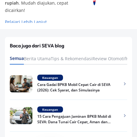
rupiah
. Mudah diajukan, cepat
dicairkan!
Pelajari Lebih Lanjut
Baca juga dari SEVA blog
Semua
Berita Utama
Tips & Rekomendasi
Review Otomotif
Keua
Keuangan
Cara Gadai BPKB Mobil Cepat Cair di SEVA
(2026): Cek Syarat, dan Simulasinya
Keuangan
15 Cara Pengajuan Jaminan BPKB Mobil di
SEVA: Dana Tunai Cair Cepat, Aman dan
Praktis