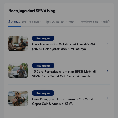
Baca juga dari SEVA blog
Semua
Berita Utama
Tips & Rekomendasi
Review Otomotif
Keua
Keuangan
Cara Gadai BPKB Mobil Cepat Cair di SEVA
(2026): Cek Syarat, dan Simulasinya
Keuangan
15 Cara Pengajuan Jaminan BPKB Mobil di
SEVA: Dana Tunai Cair Cepat, Aman dan
Praktis
Keuangan
Cara Pengajuan Dana Tunai BPKB Mobil
Cepat Cair & Aman di SEVA