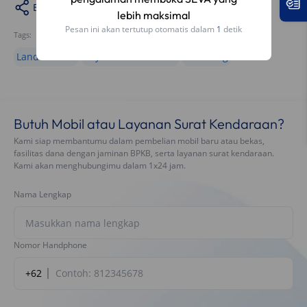
Bagikan
lebih maksimal
Pesan ini akan tertutup otomatis dalam
1
detik
Tags:
Land Cruiser
Toyota Land Cruiser
travelling
Butuh Mobil atau Layanan Surat Kendaraan?
Kami siap membantumu dalam pembelian mobil baru atau bekas,
fasilitas dana dengan jaminan BPKB, serta layanan surat kendaraan.
Kami akan menghubungimu dalam 1x24 jam.
Nama Lengkap
Nomor Handphone
+62