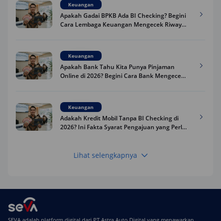
Keuangan
Apakah Gadai BPKB Ada BI Checking? Begini
Cara Lembaga Keuangan Mengecek Riwayat
Kredit Kamu di 2026
Keuangan
Apakah Bank Tahu Kita Punya Pinjaman
Online di 2026? Begini Cara Bank Mengecek
Riwayat Pinjaman Kamu
Keuangan
Adakah Kredit Mobil Tanpa BI Checking di
2026? Ini Fakta Syarat Pengajuan yang Perlu
Kamu Tahu
Lihat selengkapnya
Keuangan
Pinjaman Apa Tanpa BI Checking di 2026? Ini
Pilihan Dana Cepat yang Tetap Aman dan
Terpercaya
Keuangan
SEVA adalah platform digital dari PT Astra Auto Digital yang menawarkan
Telat Bayar Pinjol 2 Hari, Apakah Langsung