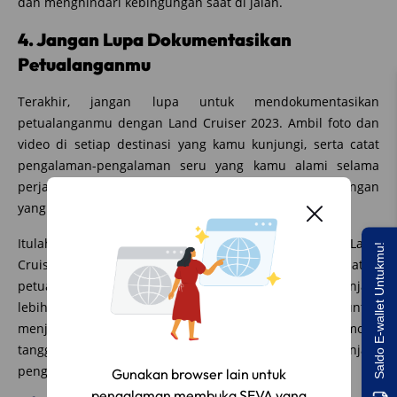
dan menghindari kebingungan saat di jalan.
4. Jangan Lupa Dokumentasikan
Petualanganmu
Terakhir, jangan lupa untuk mendokumentasikan
petualanganmu dengan Land Cruiser 2023. Ambil foto dan
video di setiap destinasi yang kamu kunjungi, serta catat
pengalaman-pengalaman seru yang kamu alami selama
perjalanan. Dengan begitu, kamu bisa memiliki kenangan
yang tak terlupakan dari setiap petualanganmu.
Itulah Informasi Travelling Tanpa Batas dengan Land
Saldo E-wallet Untukmu!
Cruiser 2023. Dengan mengikuti tips-tips di atas,
petualanganmu dengan Land Cruiser 2023 akan menjadi
lebih asyik dan menyenangkan. Jangan ragu untuk
menjelajahi berbagai destinasi menarik dengan mobil
tangguh ini, dan buat setiap momen perjalananmu menjadi
pengalaman yang tak terlupakan!
Gunakan browser lain untuk
pengalaman membuka SEVA yang