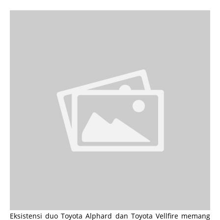
Eksistensi duo Toyota Alphard dan Toyota Vellfire memang