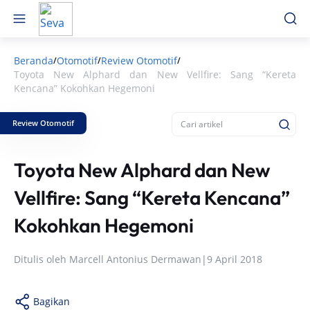
Beranda
Otomotif
Review Otomotif
/
/
/
Toyota New Alphard dan New Vellfire: Sang “Kereta
Kencana” Kokohkan Hegemoni
Review Otomotif
Toyota New Alphard dan New
Vellfire: Sang “Kereta Kencana”
Kokohkan Hegemoni
Ditulis oleh
Marcell Antonius Dermawan
|
9 April 2018
Bagikan