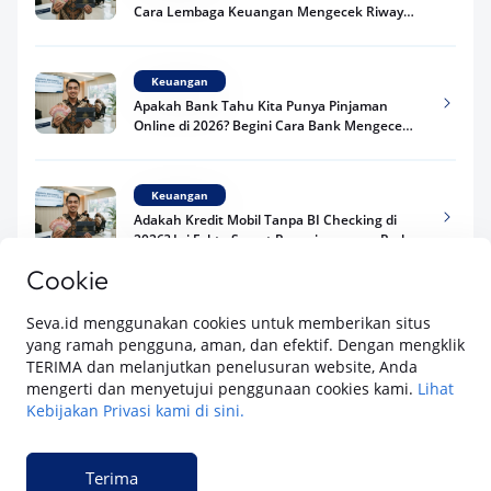
Cara Lembaga Keuangan Mengecek Riwayat
Kredit Kamu di 2026
Keuangan
Apakah Bank Tahu Kita Punya Pinjaman
Online di 2026? Begini Cara Bank Mengecek
Riwayat Pinjaman Kamu
Keuangan
Adakah Kredit Mobil Tanpa BI Checking di
2026? Ini Fakta Syarat Pengajuan yang Perlu
Kamu Tahu
Cookie
Lihat selengkapnya
Keuangan
Seva.id menggunakan cookies untuk memberikan situs
Pinjaman Apa Tanpa BI Checking di 2026? Ini
yang ramah pengguna, aman, dan efektif. Dengan mengklik
Pilihan Dana Cepat yang Tetap Aman dan
TERIMA dan melanjutkan penelusuran website, Anda
Terpercaya
mengerti dan menyetujui penggunaan cookies kami.
Lihat
Kebijakan Privasi kami di sini.
Keuangan
SEVA adalah platform digital dari Astra Financial yang menawarkan kemudahan
Telat Bayar Pinjol 2 Hari, Apakah Langsung
dalam
pinjaman dana dengan jaminan BPKB mobil
,
pembelian mobil baru
Masuk BI Checking? Simak Peraturan
Terima
dengan fitur Simulasi Kredit dan Instant Approval, serta
pembelian mobil
Terbarunya di 2026