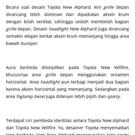
Bicara soal desain Toyota New Alphard, kini
grille
depan
dirancang lebih dominan dan dipadukan aksen krum
dengan bilah vertikal, sehingga seolah membelah bagian
grille
depan. Desain
headlight
New Alphard juga dirancang
semakin elegan berkat aksen krum memanjang hingga area
bawah
bumper
.
Aura berbeda ditonjolkan pada Toyota New Vellfire,
khususnya area
grille
depan menggunakan ornamen
horizontal. Area
headlight
pun terbagi menjadi dua bagian
karena aksen horizontal yang memanjang. Sedangkan pada
area
foglamp bezel
juga didesain lebih pipih dan
sporty
.
Terdapat ciri pembeda identitas antara Toyota New Alphard
dan Toyota New Vellfire. Ya, desainer Toyota menyematkan
logo berbeda, logo New Alphard menggunakan logo resmi