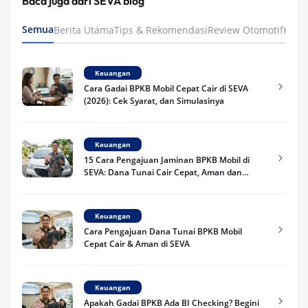
Baca juga dari SEVA blog
Semua
Berita Utama
Tips & Rekomendasi
Review Otomotif
Keua
Keuangan
Cara Gadai BPKB Mobil Cepat Cair di SEVA
(2026): Cek Syarat, dan Simulasinya
Keuangan
15 Cara Pengajuan Jaminan BPKB Mobil di
SEVA: Dana Tunai Cair Cepat, Aman dan
Praktis
Keuangan
Cara Pengajuan Dana Tunai BPKB Mobil
Cepat Cair & Aman di SEVA
Keuangan
Apakah Gadai BPKB Ada BI Checking? Begini