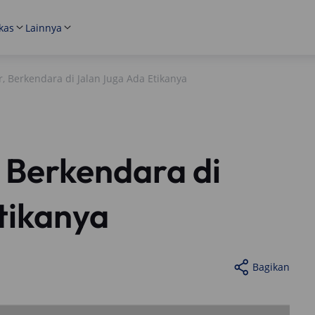
kas
Lainnya
, Berkendara di Jalan Juga Ada Etikanya
 Berkendara di
tikanya
Bagikan