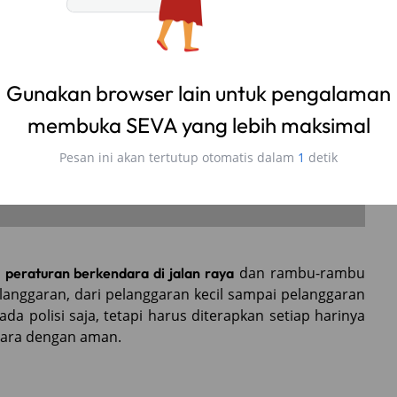
i
dan rambu-rambu
peraturan berkendara di jalan raya
elanggaran, dari pelanggaran kecil sampai pelanggaran
a polisi saja, tetapi harus diterapkan setiap harinya
dara dengan aman.