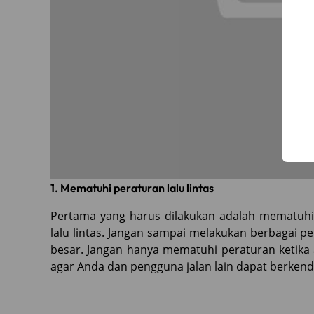
1. Mematuhi peraturan lalu lintas
Pertama yang harus dilakukan adalah mematuh
lalu lintas. Jangan sampai melakukan berbagai p
besar. Jangan hanya mematuhi peraturan ketika ad
agar Anda dan pengguna jalan lain dapat berken