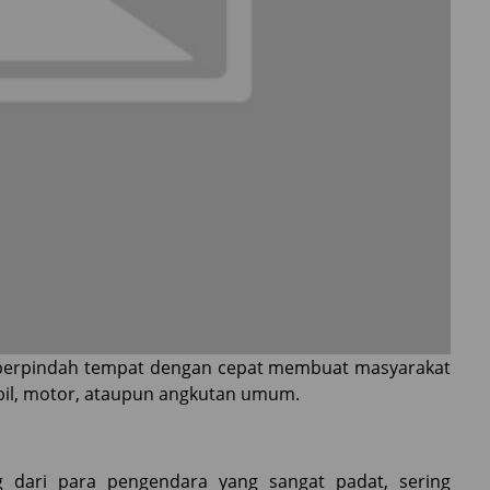
n berpindah tempat dengan cepat membuat masyarakat
bil, motor, ataupun angkutan umum.
g dari para pengendara yang sangat padat, sering