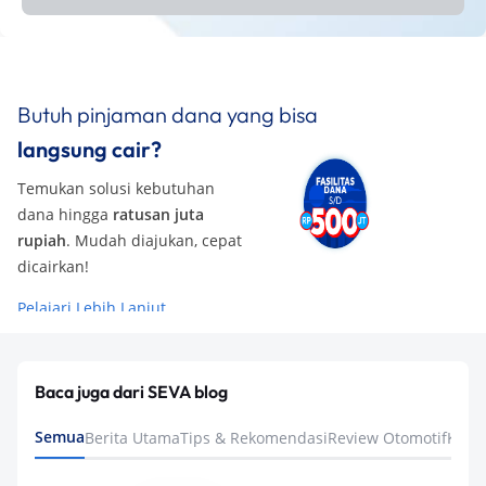
Butuh pinjaman dana yang bisa
langsung cair?
Temukan solusi kebutuhan
dana hingga
ratusan juta
rupiah
. Mudah diajukan, cepat
dicairkan!
Pelajari Lebih Lanjut
Baca juga dari SEVA blog
Semua
Berita Utama
Tips & Rekomendasi
Review Otomotif
Keua