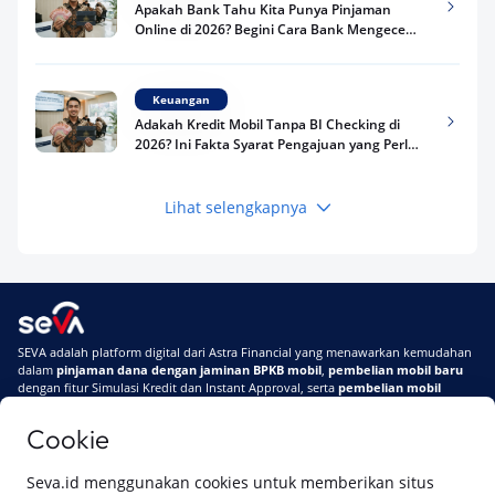
Apakah Bank Tahu Kita Punya Pinjaman
Online di 2026? Begini Cara Bank Mengecek
Riwayat Pinjaman Kamu
Keuangan
Adakah Kredit Mobil Tanpa BI Checking di
2026? Ini Fakta Syarat Pengajuan yang Perlu
Kamu Tahu
Lihat selengkapnya
Keuangan
Pinjaman Apa Tanpa BI Checking di 2026? Ini
Pilihan Dana Cepat yang Tetap Aman dan
Terpercaya
Keuangan
SEVA adalah platform digital dari Astra Financial yang menawarkan kemudahan
Telat Bayar Pinjol 2 Hari, Apakah Langsung
dalam
pinjaman dana dengan jaminan BPKB mobil
,
pembelian mobil baru
Masuk BI Checking? Simak Peraturan
dengan fitur Simulasi Kredit dan Instant Approval, serta
pembelian mobil
Terbarunya di 2026
bekas berkualitas
secara online
Cookie
Di SEVA #UrusanMobilSegampangItu
Tentang SEVA
Syarat & Ketentuan
Seva.id menggunakan cookies untuk memberikan situs