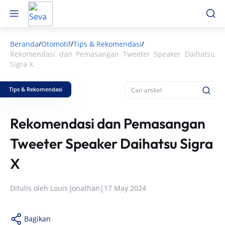
Beranda
Otomotif
Tips & Rekomendasi
/
/
/
Rekomendasi dan Pemasangan Tweeter Speaker Daihatsu
Sigra X
Tips & Rekomendasi
Rekomendasi dan Pemasangan
Tweeter Speaker Daihatsu Sigra
X
Ditulis oleh
Louis Jonathan
|
17 May 2024
Bagikan