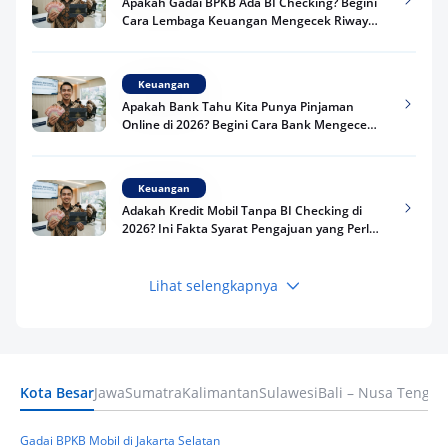
Apakah Gadai BPKB Ada BI Checking? Begini
Cara Lembaga Keuangan Mengecek Riwayat
Kredit Kamu di 2026
Keuangan
Apakah Bank Tahu Kita Punya Pinjaman
Online di 2026? Begini Cara Bank Mengecek
Riwayat Pinjaman Kamu
Keuangan
Adakah Kredit Mobil Tanpa BI Checking di
2026? Ini Fakta Syarat Pengajuan yang Perlu
Kamu Tahu
Lihat selengkapnya
Keuangan
Pinjaman Apa Tanpa BI Checking di 2026? Ini
Pilihan Dana Cepat yang Tetap Aman dan
Terpercaya
Kota Besar
Jawa
Sumatra
Kalimantan
Sulawesi
Bali – Nusa Tengga
Keuangan
Telat Bayar Pinjol 2 Hari, Apakah Langsung
Masuk BI Checking? Simak Peraturan
Gadai BPKB Mobil di Jakarta Selatan