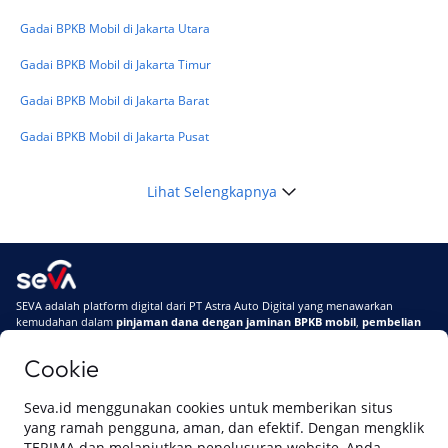
Terbarunya di 2026
Gadai BPKB Mobil di Jakarta Utara
Gadai BPKB Mobil di Jakarta Timur
Gadai BPKB Mobil di Jakarta Barat
Gadai BPKB Mobil di Jakarta Pusat
Lihat Selengkapnya
SEVA adalah platform digital dari PT Astra Auto Digital yang menawarkan
kemudahan dalam
pinjaman dana dengan jaminan BPKB mobil
,
pembelian
mobil baru
, dan
pembelian mobil bekas berkualitas.
Cookie
Di SEVA, BPKB mobilmu #BisaJadiDuit
Tentang SEVA
Syarat & Ketentuan
Seva.id menggunakan cookies untuk memberikan situs
Pemberitahuan Privasi
Hubungi Kami
yang ramah pengguna, aman, dan efektif. Dengan mengklik
TERIMA dan melanjutkan penelusuran website, Anda