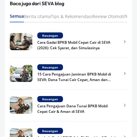
Baca juga dari SEVA blog
Semua
Berita Utama
Tips & Rekomendasi
Review Otomotif
Keua
Keuangan
Cara Gadai BPKB Mobil Cepat Cair di SEVA
(2026): Cek Syarat, dan Simulasinya
Keuangan
15 Cara Pengajuan Jaminan BPKB Mobil di
SEVA: Dana Tunai Cair Cepat, Aman dan
Praktis
Keuangan
Cara Pengajuan Dana Tunai BPKB Mobil
Cepat Cair & Aman di SEVA
Keuangan