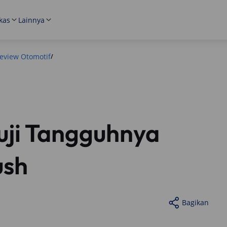
kas
Lainnya
eview Otomotif
/
uji Tangguhnya
ush
Bagikan