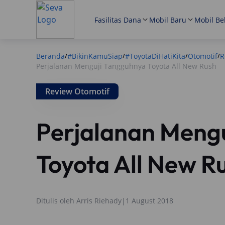
Fasilitas Dana
Mobil Baru
Mobil Be
Beranda
#BikinKamuSiap
#ToyotaDiHatiKita
Otomotif
R
/
/
/
/
Perjalanan Menguji Tangguhnya Toyota All New Rush
Review Otomotif
Perjalanan Meng
Toyota All New R
Ditulis oleh
Arris Riehady
|
1 August 2018