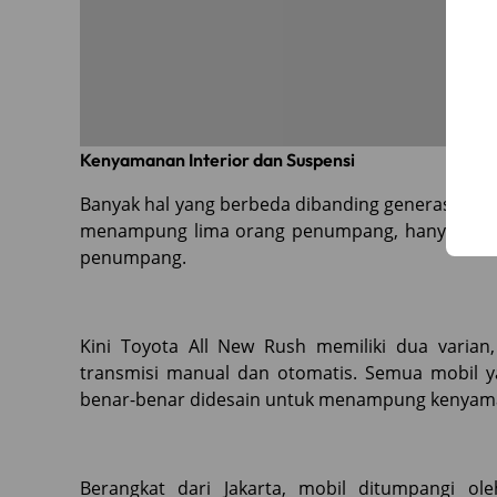
Kenyamanan Interior dan Suspensi
Banyak hal yang berbeda dibanding generasi seb
menampung lima orang penumpang, hanya vari
penumpang.
Kini Toyota All New Rush memiliki dua varian
transmisi manual dan otomatis. Semua mobil yan
benar-benar didesain untuk menampung kenyam
Berangkat dari Jakarta, mobil ditumpangi ol