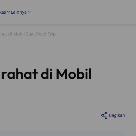
kas
Lainnya
hat di Mobil Saat Road Trip
rahat di Mobil
9
Bagikan