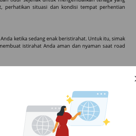
at, perhatikan situasi dan kondisi tempat perhentian
nda ketika sedang enak beristirahat. Untuk itu, simak
 membuat istirahat Anda aman dan nyaman saat road