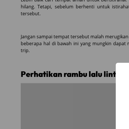
hilang. Tetapi, sebelum berhenti untuk istirah
tersebut.
Jangan sampai tempat tersebut malah merugikan A
beberapa hal di bawah ini yang mungkin dapat
trip.
Perhatikan rambu lalu lintas