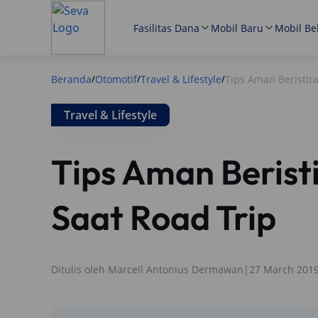
Fasilitas Dana
Mobil Baru
Mobil Be
Beranda
Otomotif
Travel & Lifestyle
Tips Aman Beristira
/
/
/
Travel & Lifestyle
Tips Aman Beristi
Saat Road Trip
Ditulis oleh
Marcell Antonius Dermawan
|
27 March 201