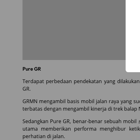
Pure GR
Terdapat perbedaan pendekatan yang dilakuka
GR.
GRMN mengambil basis mobil jalan raya yang su
terbatas dengan mengambil kinerja di trek bala
Sedangkan Pure GR, benar-benar sebuah mobil
utama memberikan performa menghibur ketik
perhatian di jalan.