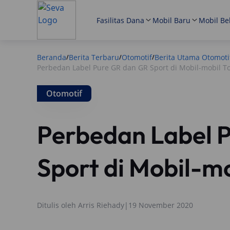
Fasilitas Dana
Mobil Baru
Mobil Be
Beranda
Berita Terbaru
Otomotif
Berita Utama Otomoti
/
/
/
Perbedan Label Pure GR dan GR Sport di Mobil-mobil T
Otomotif
Perbedan Label 
Sport di Mobil-mo
Ditulis oleh
Arris Riehady
|
19 November 2020