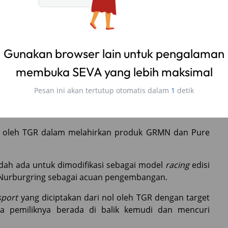
n oleh TGR dalam melahirkan produk GRMN dan Pure
dah ada untuk dimodifikasi sebagai model
racing
edisi
p Nurburgring sebagai acuan pengembangan.
sport
yang diciptakan dari nol oleh TGR dengan target
a pemiliknya berada di balik kemudi dan mencuri