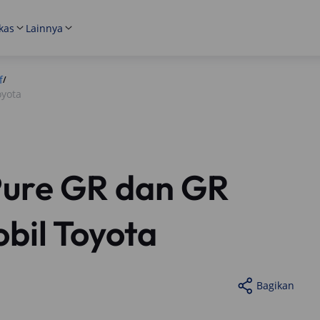
kas
Lainnya
f
/
oyota
Pure GR dan GR
bil Toyota
Bagikan