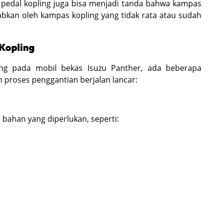
 pedal kopling juga bisa menjadi tanda bahwa kampas
ebabkan oleh kampas kopling yang tidak rata atau sudah
Gunakan browser lain untuk pengalaman
Kopling
membuka SEVA yang lebih maksimal
ng pada mobil bekas Isuzu Panther, ada beberapa
 proses penggantian berjalan lancar:
Pesan ini akan tertutup otomatis dalam
3
detik
bahan yang diperlukan, seperti: