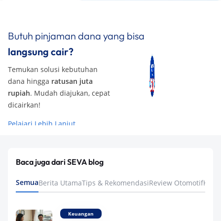
Butuh pinjaman dana yang bisa
langsung cair?
Temukan solusi kebutuhan
dana hingga
ratusan juta
rupiah
. Mudah diajukan, cepat
dicairkan!
Pelajari Lebih Lanjut
Baca juga dari SEVA blog
Semua
Berita Utama
Tips & Rekomendasi
Review Otomotif
Keua
Keuangan