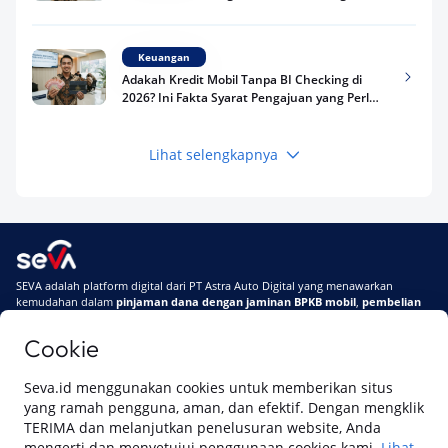
Riwayat Pinjaman Kamu
Keuangan
Adakah Kredit Mobil Tanpa BI Checking di
2026? Ini Fakta Syarat Pengajuan yang Perlu
Kamu Tahu
Lihat selengkapnya
Keuangan
Pinjaman Apa Tanpa BI Checking di 2026? Ini
Pilihan Dana Cepat yang Tetap Aman dan
Terpercaya
Keuangan
SEVA adalah platform digital dari PT Astra Auto Digital yang menawarkan
Telat Bayar Pinjol 2 Hari, Apakah Langsung
kemudahan dalam
pinjaman dana dengan jaminan BPKB mobil
,
pembelian
Masuk BI Checking? Simak Peraturan
mobil baru
, dan
pembelian mobil bekas berkualitas.
Terbarunya di 2026
Cookie
Di SEVA, BPKB mobilmu #BisaJadiDuit
Tentang SEVA
Syarat & Ketentuan
Seva.id menggunakan cookies untuk memberikan situs
Pemberitahuan Privasi
Hubungi Kami
yang ramah pengguna, aman, dan efektif. Dengan mengklik
TERIMA dan melanjutkan penelusuran website, Anda
mengerti dan menyetujui penggunaan cookies kami.
Lihat