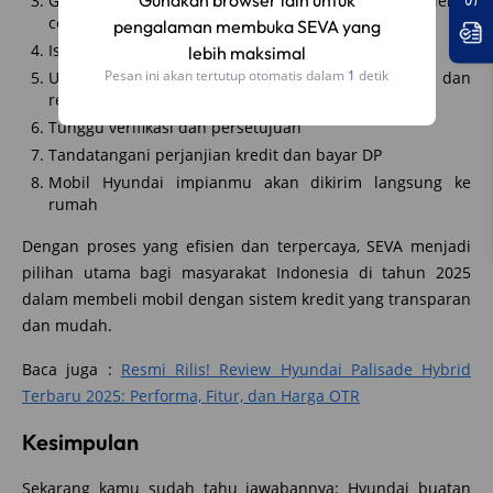
Gunakan browser lain untuk
Gunakan fitur “Instant Approval” untuk proses lebih
cepat
pengalaman membuka SEVA yang
Isi formulir pengajuan kredit secara online
lebih maksimal
Pesan ini akan tertutup otomatis dalam
1
detik
Unggah dokumen seperti KTP, NPWP, slip gaji, dan
rekening koran
Tunggu verifikasi dan persetujuan
Tandatangani perjanjian kredit dan bayar DP
Mobil Hyundai impianmu akan dikirim langsung ke
rumah
Dengan proses yang efisien dan terpercaya, SEVA menjadi
pilihan utama bagi masyarakat Indonesia di tahun 2025
dalam membeli mobil dengan sistem kredit yang transparan
dan mudah.
Baca juga :
Resmi Rilis! Review Hyundai Palisade Hybrid
Terbaru 2025: Performa, Fitur, dan Harga OTR
Kesimpulan
Sekarang kamu sudah tahu jawabannya: Hyundai buatan