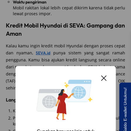
Waktu pengiriman
Mobil rakitan lokal lebih cepat dikirim karena tidak perlu
lewat proses impor.
Kredit Mobil Hyundai di SEVA: Gampang dan
Aman
Kalau kamu ingin kredit mobil Hyundai dengan proses cepat
dan nyaman,
punya sistem yang sangat ramah
SEVA.id
pengguna. Kamu bisa ajukan kredit langsung secara online
dari rumah, tanpa harus repot ke dealer. SEVA bekerja sama
dengan lembaga pembiayaan seperti Toyota Astra Finance
(TAF) dan ACC yang sudah terdaftar dan diawasi oleh OJK
sehingga aman.
Saldo E-wallet Untukmu!
Langkah-langkah pengajuan kredit di SEVA:
Kunjungi situs
www.seva.id
Pilih mobil Hyundai favoritmu, lalu gunakan simulasi
kredit