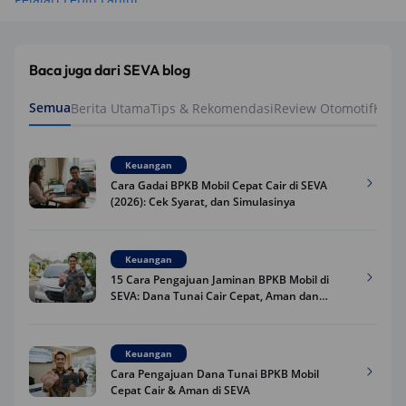
Baca juga dari SEVA blog
Semua
Berita Utama
Tips & Rekomendasi
Review Otomotif
Keua
Keuangan
Cara Gadai BPKB Mobil Cepat Cair di SEVA
(2026): Cek Syarat, dan Simulasinya
Keuangan
15 Cara Pengajuan Jaminan BPKB Mobil di
SEVA: Dana Tunai Cair Cepat, Aman dan
Praktis
Keuangan
Cara Pengajuan Dana Tunai BPKB Mobil
Cepat Cair & Aman di SEVA