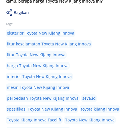
kamu, berapa harga Toyota New Kijang Innova ini?
Bagikan
Tags:
eksterior Toyota New Kijang Innova
fitur keselamatan Toyota New Kijang Innova
fitur Toyota New Kijang Innova
harga Toyota New Kijang Innova
interior Toyota New Kijang Innova
mesin Toyota New Kijang Innova
perbedaan Toyota New Kijang Innova
seva.id
spesifikasi Toyota New Kijang Innova
toyota kijang innova
Toyota Kijang Innova Facelift
Toyota New Kijang Innova