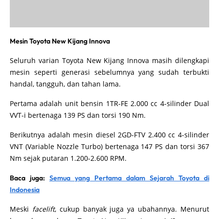
Mesin Toyota New Kijang Innova
Seluruh varian Toyota New Kijang Innova masih dilengkapi
mesin seperti generasi sebelumnya yang sudah terbukti
handal, tangguh, dan tahan lama.
Pertama adalah unit bensin 1TR-FE 2.000 cc 4-silinder Dual
VVT-i bertenaga 139 PS dan torsi 190 Nm.
Berikutnya adalah mesin diesel 2GD-FTV 2.400 cc 4-silinder
VNT (Variable Nozzle Turbo) bertenaga 147 PS dan torsi 367
Nm sejak putaran 1.200-2.600 RPM.
Baca juga:
Semua yang Pertama dalam Sejarah Toyota di
Indonesia
Meski
facelift
, cukup banyak juga ya ubahannya. Menurut