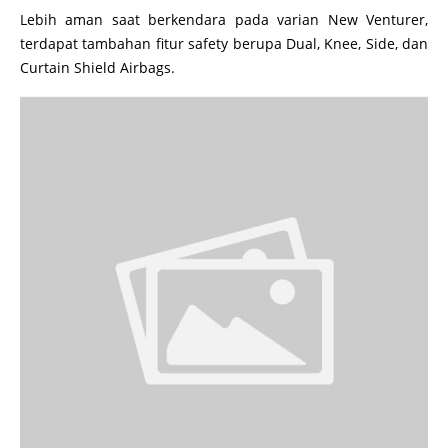
Lebih aman saat berkendara pada varian New Venturer,
terdapat tambahan fitur safety berupa Dual, Knee, Side, dan
Curtain Shield Airbags.