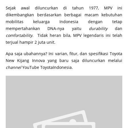
Sejak awal diluncurkan di tahun 1977, MPV ini
dikembangkan berdasarkan berbagai macam kebutuhan
mobilitas keluarga Indonesia dengan tetap
mempertahankan DNA-nya yaitu
durability
dan
comfortability
. Tidak heran bila, MPV legendaris ini telah
terjual hampir 2 juta unit.
Apa saja ubahannya? Ini varian, fitur, dan spesifikasi Toyota
New Kijang Innova yang baru saja diluncurkan melalui
channel
YouTube ToyotaIndonesia.