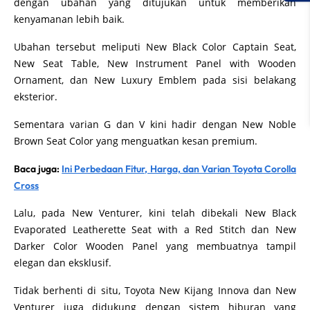
dengan ubahan yang ditujukan untuk memberikan
kenyamanan lebih baik.
Ubahan tersebut meliputi New Black Color Captain Seat,
New Seat Table, New Instrument Panel with Wooden
Ornament, dan New Luxury Emblem pada sisi belakang
eksterior.
Sementara varian G dan V kini hadir dengan New Noble
Brown Seat Color yang menguatkan kesan premium.
Baca juga:
Ini Perbedaan Fitur, Harga, dan Varian Toyota Corolla
Cross
Lalu, pada New Venturer, kini telah dibekali New Black
Evaporated Leatherette Seat with a Red Stitch dan New
Darker Color Wooden Panel yang membuatnya tampil
elegan dan eksklusif.
Tidak berhenti di situ, Toyota New Kijang Innova dan New
Venturer juga didukung dengan sistem hiburan yang