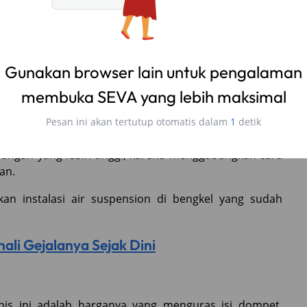
lakukan lewat smartphone.
goperasian yang ditawarkan, air suspension tentu
sama halnya dengan cara pemasangannya.
sangan yang lebih tinggi, karena menggabungkan cara
an.
ukan instalasi air suspension di bengkel yang sudah
ali Gejalanya Sejak Dini
nis ini adalah harganya yang menguras isi dompet.