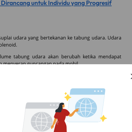
Dirancang untuk Individu yang Progresif
uplai udara yang bertekanan ke tabung udara. Udara
olenoid.
volume tabung udara akan berubah ketika mendapat
on menyerap guncangan pada mobil.
ahan pengaturan yang ditawarkan. Penggunanya tidak
 kaki-kaki hanya untuk mengatur ground clearance di
Saat Memanaskan Mobil Matik, Mitos atau
permukaan tanah (ground clearance) dapat diatur hanya
semat pada smartphone penggunanya.