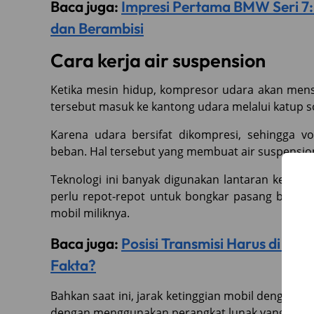
Baca juga:
Impresi Pertama BMW Seri 7: 
dan Berambisi
Cara kerja air suspension
Ketika mesin hidup, kompresor udara akan mens
tersebut masuk ke kantong udara melalui katup s
Karena udara bersifat dikompresi, sehingga 
beban. Hal tersebut yang membuat air suspensi
Teknologi ini banyak digunakan lantaran kemud
perlu repot-repot untuk bongkar pasang bagian
mobil miliknya.
Baca juga:
Posisi Transmisi Harus di N 
Fakta?
Bahkan saat ini, jarak ketinggian mobil dengan 
dengan menggunakan perangkat lunak yang ter