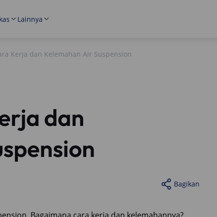
kas
Lainnya
ra Kerja dan Kelemahan Air Suspension
erja dan
uspension
Bagikan
spension. Bagaimana cara kerja dan kelemahannya?