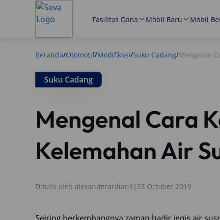
Fasilitas Dana
Mobil Baru
Mobil Be
Beranda
Otomotif
Modifikasi
Suku Cadang
Mengenal Ca
/
/
/
/
Suku Cadang
Mengenal Cara K
Kelemahan Air S
Ditulis oleh
alexanderardian1
|
23 October 2019
Seiring berkembangnya zaman hadir jenis air su