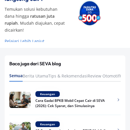
Temukan solusi kebutuhan
dana hingga
ratusan juta
rupiah
. Mudah diajukan, cepat
dicairkan!
Pelajari Lebih Lanjut
Baca juga dari SEVA blog
Semua
Berita Utama
Tips & Rekomendasi
Review Otomotif
Keua
Keuangan
Cara Gadai BPKB Mobil Cepat Cair di SEVA
(2026): Cek Syarat, dan Simulasinya
Keuangan