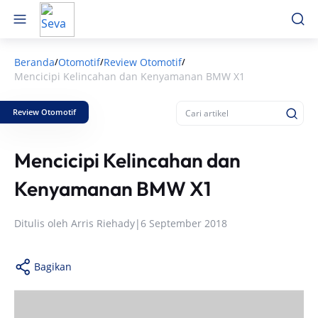
Beranda
Otomotif
Review Otomotif
/
/
/
Mencicipi Kelincahan dan Kenyamanan BMW X1
Review Otomotif
Mencicipi Kelincahan dan
Kenyamanan BMW X1
Ditulis oleh
Arris Riehady
|
6 September 2018
Bagikan