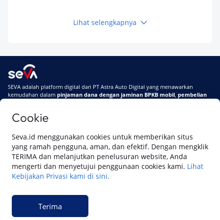
Kamu Tahu
Lihat selengkapnya
Keuangan
Pinjaman Apa Tanpa BI Checking di 2026? Ini
Pilihan Dana Cepat yang Tetap Aman dan
Terpercaya
Keuangan
SEVA adalah platform digital dari PT Astra Auto Digital yang menawarkan
Telat Bayar Pinjol 2 Hari, Apakah Langsung
kemudahan dalam
pinjaman dana dengan jaminan BPKB mobil
,
pembelian
Masuk BI Checking? Simak Peraturan
mobil baru
, dan
pembelian mobil bekas berkualitas.
Terbarunya di 2026
Cookie
Di SEVA, BPKB mobilmu #BisaJadiDuit
Tentang SEVA
Syarat & Ketentuan
Seva.id menggunakan cookies untuk memberikan situs
Pemberitahuan Privasi
Hubungi Kami
yang ramah pengguna, aman, dan efektif. Dengan mengklik
TERIMA dan melanjutkan penelusuran website, Anda
mengerti dan menyetujui penggunaan cookies kami.
Lihat
Kebijakan Privasi kami di sini.
Website ini dikelola oleh PT Cipta Sedaya Digital Indonesia (CSDI), organisasi
yang tersertifikasi ISO/IEC 27001:2022.
Terima
© 2023 Copyright SEVA