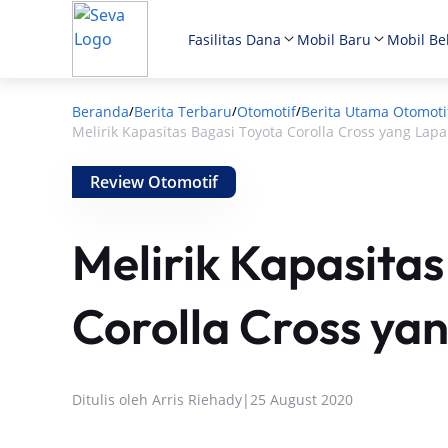
Fasilitas Dana
Mobil Baru
Mobil Be
Beranda
Berita Terbaru
Otomotif
Berita Utama Otomoti
/
/
/
Melirik Kapasitas Bagasi Toyota Corolla Cross yang Lap
Review Otomotif
Melirik Kapasitas
Corolla Cross ya
Ditulis oleh
Arris Riehady
|
25 August 2020