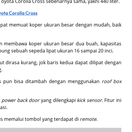
Toyota Corolla Cross sebenarnya sama, yakni 440 liter.
yota Corolla Cross
dapat memuat koper ukuran besar dengan mudah, baik
elain membawa koper ukuran besar dua buah, kapasitas
ng sebuah sepeda lipat ukuran 16 sampai 20 inci.
ut dirasa kurang, jok baris kedua dapat dilipat dengan
g.
Cross pun bisa ditambah dengan menggunakan
roof box
a
power back door
yang dilengkapi
kick sensor.
Fitur ini
si.
is memalui tombol yang terdapat di
remote
.