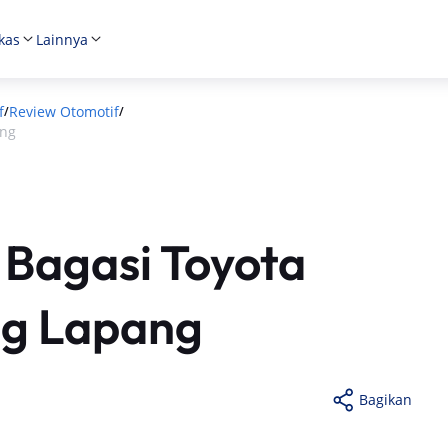
kas
Lainnya
f
Review Otomotif
/
/
ang
 Bagasi Toyota
ng Lapang
Bagikan