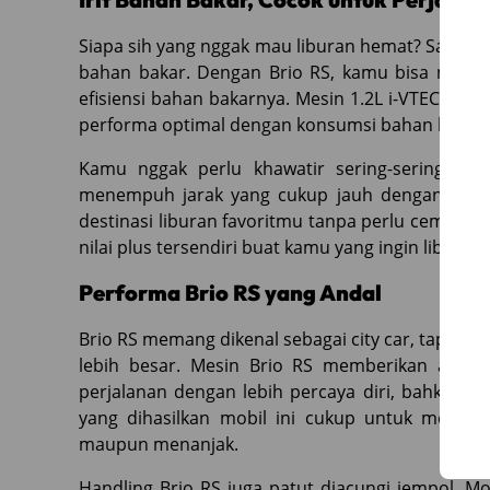
Siapa sih yang nggak mau liburan hemat? Salah sat
bahan bakar. Dengan Brio RS, kamu bisa mengh
efisiensi bahan bakarnya. Mesin 1.2L i-VTEC ya
performa optimal dengan konsumsi bahan bakar ya
Kamu nggak perlu khawatir sering-sering ma
menempuh jarak yang cukup jauh dengan sekali
destinasi liburan favoritmu tanpa perlu cemas keh
nilai plus tersendiri buat kamu yang ingin liburan
Performa Brio RS yang Andal
Brio RS memang dikenal sebagai city car, tapi bu
lebih besar. Mesin Brio RS memberikan aksele
perjalanan dengan lebih percaya diri, bahkan sa
yang dihasilkan mobil ini cukup untuk menghad
maupun menanjak.
Handling Brio RS juga patut diacungi jempol. Mo