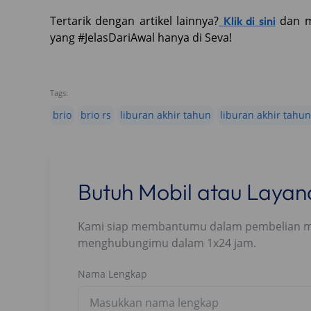
Tertarik dengan artikel lainnya?
dan mu
Klik di sini
yang #JelasDariAwal hanya di Seva!
Tags:
brio
brio rs
liburan akhir tahun
liburan akhir tahun
Butuh Mobil atau Laya
Kami siap membantumu dalam pembelian mobi
menghubungimu dalam 1x24 jam.
Nama Lengkap