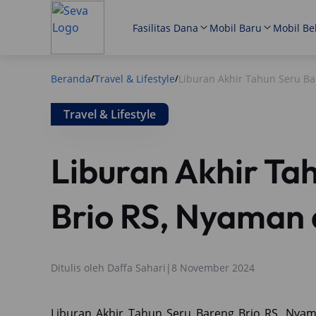
Fasilitas Dana
Mobil Baru
Mobil Be
Beranda
Travel & Lifestyle
Liburan Akhir Tahun Seru Ba
/
/
Travel & Lifestyle
Liburan Akhir Ta
Brio RS, Nyaman d
Ditulis oleh
Daffa Sahari
|
8 November 2024
Liburan Akhir Tahun Seru Bareng Brio RS, Nyam