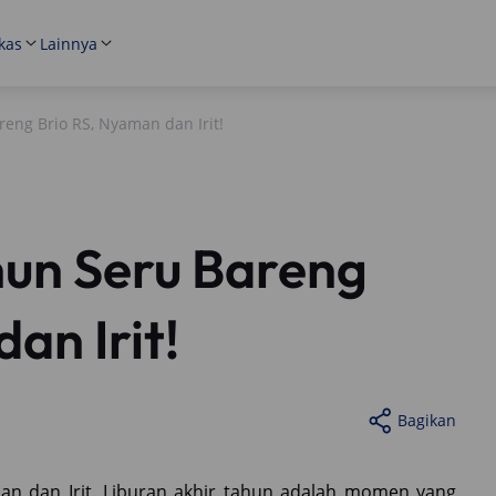
kas
Lainnya
reng Brio RS, Nyaman dan Irit!
hun Seru Bareng
an Irit!
Bagikan
an dan Irit. Liburan akhir tahun adalah momen yang