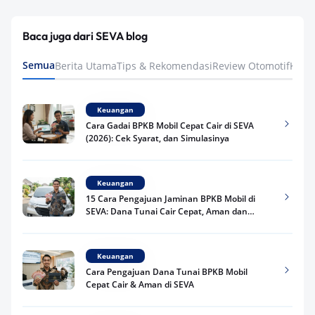
Baca juga dari SEVA blog
Semua
Berita Utama
Tips & Rekomendasi
Review Otomotif
Keua
Keuangan
Cara Gadai BPKB Mobil Cepat Cair di SEVA
(2026): Cek Syarat, dan Simulasinya
Keuangan
15 Cara Pengajuan Jaminan BPKB Mobil di
SEVA: Dana Tunai Cair Cepat, Aman dan
Praktis
Keuangan
Cara Pengajuan Dana Tunai BPKB Mobil
Cepat Cair & Aman di SEVA