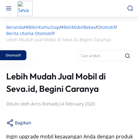
Beranda
#BikinKamuSiap
#BeliMobilBekas
Otomotif
/
/
/
/
Berita Utama Otomotif
/
Lebih Mudah Jual Mobil di Seva.id, Begini Caranya
Otomotif
Lebih Mudah Jual Mobil di
Seva.id, Begini Caranya
Ditulis oleh
Arris Riehady
|
4 February 2020
Bagikan
Ingin upgrade mobil kesayangan Anda dengan produk