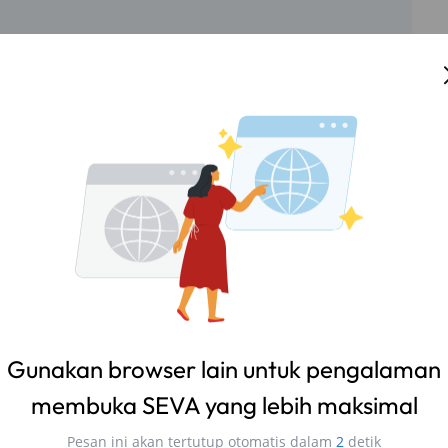
hatsu Ayla:
n yang lebih sporty, tetapi juga dapat meningkatkan
an desain yang dioptimalkan, knalpot racing dapat
mbatan, menghasilkan suara yang sporty dan tenaga
ibel dengan mesin Daihatsu Ayla Anda. Pilihlah yang
si mobil Anda, agar mendapatkan hasil yang optimal
Gunakan browser lain untuk pengalaman
emudi di Perkotaan
membuka SEVA yang lebih maksimal
Pesan ini akan tertutup otomatis dalam
1
detik