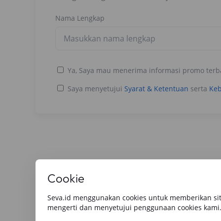
Nama Lengkap
Ya, Saya mau menerima informasi promo terb
Saya menyetujui
Syarat & Ketentuan
serta
Keb
Baca Artikel Lainnya
Cookie
Seva.id menggunakan cookies untuk memberikan sit
Semua
Berita Utama
Tips & Rekomendasi
Review O
mengerti dan menyetujui penggunaan cookies kami