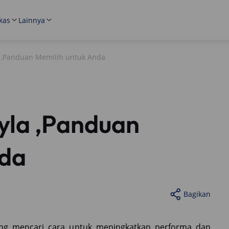
kas
Lainnya
a ,Panduan Memilih untuk Anda
yla ,Panduan
nda
Bagikan
ring mencari cara untuk meningkatkan performa dan