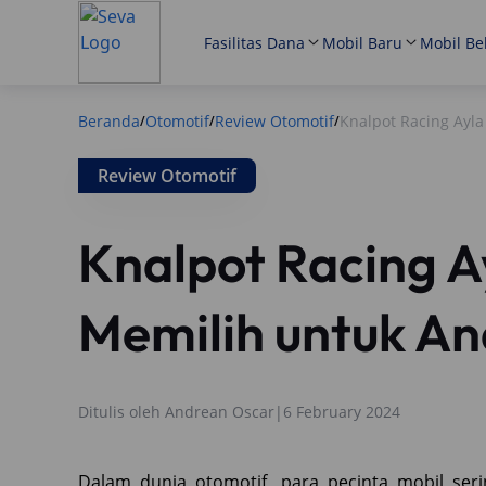
Fasilitas Dana
Mobil Baru
Mobil Be
Beranda
Otomotif
Review Otomotif
Knalpot Racing Ayl
/
/
/
Review Otomotif
Knalpot Racing A
Memilih untuk A
Ditulis oleh
Andrean Oscar
|
6 February 2024
Dalam dunia otomotif, para pecinta mobil se