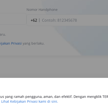
Nomor Handphone
+62
aru.
ijakan Privasi
yang berlaku.
us yang ramah pengguna, aman, dan efektif. Dengan mengklik TE
tomotif
Keuangan
Travel & Lifestyle
.
Lihat Kebijakan Privasi kami di sini.