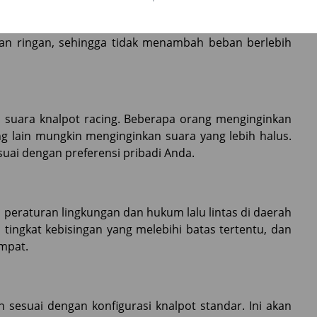
erti stainless steel, titanium, atau karbon. Pilihlah
han terhadap panas dan korosi. Bahan yang berkualitas
dan ringan, sehingga tidak menambah beban berlebih
n suara knalpot racing. Beberapa orang menginginkan
g lain mungkin menginginkan suara yang lebih halus.
suai dengan preferensi pribadi Anda.
 peraturan lingkungan dan hukum lalu lintas di daerah
tingkat kebisingan yang melebihi batas tertentu, dan
mpat.
 sesuai dengan konfigurasi knalpot standar. Ini akan