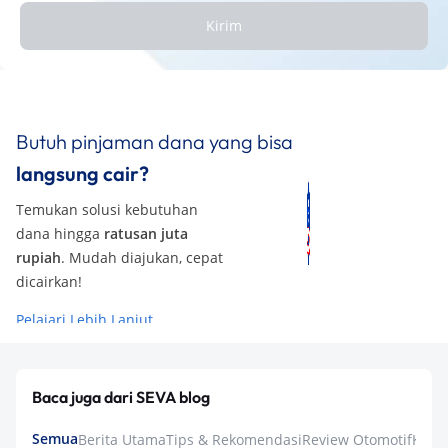
Kirim
Butuh pinjaman dana yang bisa
langsung cair?
Temukan solusi kebutuhan
dana hingga
ratusan juta
rupiah
. Mudah diajukan, cepat
dicairkan!
Pelajari Lebih Lanjut
Baca juga dari SEVA blog
Semua
Berita Utama
Tips & Rekomendasi
Review Otomotif
Keua