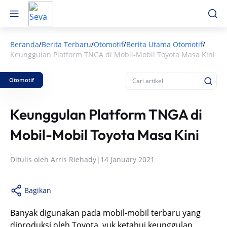
Beranda
Berita Terbaru
Otomotif
Berita Utama Otomotif
/
/
/
/
Keunggulan Platform TNGA di Mobil-Mobil Toyota Masa Kini
Otomotif
Keunggulan Platform TNGA di
Mobil-Mobil Toyota Masa Kini
Ditulis oleh
Arris Riehady
|
14 January 2021
Bagikan
Banyak digunakan pada mobil-mobil terbaru yang
diproduksi oleh Toyota, yuk ketahui keunggulan