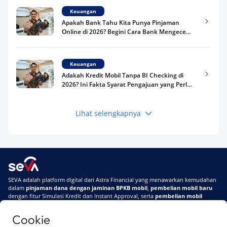
Keuangan
Apakah Bank Tahu Kita Punya Pinjaman
Online di 2026? Begini Cara Bank Mengecek
Riwayat Pinjaman Kamu
Keuangan
Adakah Kredit Mobil Tanpa BI Checking di
2026? Ini Fakta Syarat Pengajuan yang Perlu
Kamu Tahu
Lihat selengkapnya
Keuangan
Pinjaman Apa Tanpa BI Checking di 2026? Ini
Pilihan Dana Cepat yang Tetap Aman dan
Terpercaya
Keuangan
SEVA adalah platform digital dari Astra Financial yang menawarkan kemudahan
Telat Bayar Pinjol 2 Hari, Apakah Langsung
dalam
pinjaman dana dengan jaminan BPKB mobil
,
pembelian mobil baru
Masuk BI Checking? Simak Peraturan
dengan fitur Simulasi Kredit dan Instant Approval, serta
pembelian mobil
Terbarunya di 2026
bekas berkualitas
secara online
Cookie
Di SEVA #UrusanMobilSegampangItu