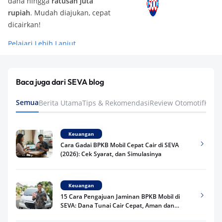
dana hingga
ratusan juta
rupiah
. Mudah diajukan, cepat
dicairkan!
Pelajari Lebih Lanjut
Baca juga dari SEVA blog
Semua
Berita Utama
Tips & Rekomendasi
Review Otomotif
Keua
Keuangan
Cara Gadai BPKB Mobil Cepat Cair di SEVA
(2026): Cek Syarat, dan Simulasinya
Keuangan
15 Cara Pengajuan Jaminan BPKB Mobil di
SEVA: Dana Tunai Cair Cepat, Aman dan
Praktis